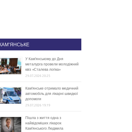
КАМ'ЯНСЬКЕ
У Кам’янському до Дня
металурга провели молодіжний
квіз «Сталева логіка»
29.07.2026 20:25
Кам’янське отримало медичний
автомобіль для лікарні швидкої
допомоги
29.07.2026 19:19
Пішла з життя одна з
найвідоміших лікарок
Кам’янського Людмила