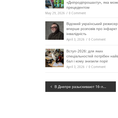
«Дніпродіпрошахту», яка мож
прецедентом
May 29, 2026
0 Comment
Відомий український режисер
вперше розповів про інфаркт 
інвалідність
April 3, 2026
0 Comment
Вступ-2026: для яких
спеціальностей потрібен на
бал і кому знизили поріг
April 3, 2026
0 Comment
Навігація
В Днепре разыскивают 16-летнюю девушку, которая уже не раз уходила из дома, – ФОТО
записів