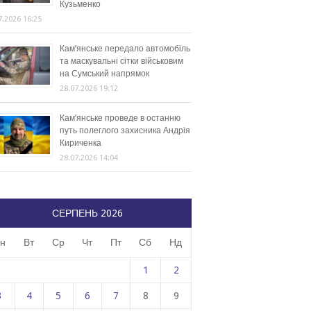
Кузьменко
7.2026 16:25
Кам’янське передало автомобіль
та маскувальні сітки військовим
на Сумський напрямок
28.07.2026 19:12
Кам’янське проведе в останню
путь полеглого захисника Андрія
Кириченка
28.07.2026 14:04
СЕРПЕНЬ 2026
н
Вт
Ср
Чт
Пт
Сб
Нд
1
2
3
4
5
6
7
8
9