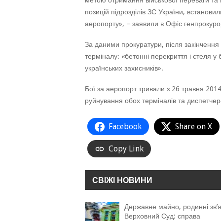
метою отримання військової переваги та
позицій підрозділів ЗС України, встанови
аеропорту», – заявили в Офіс генпрокуро
За даними прокуратури, після закінчення
терміналу: «бетонні перекриття і стеля у
українських захисників».
Бої за аеропорт тривали з 26 травня 2014 
руйнування обох терміналів та диспетчер
Facebook
Share on X
Copy Link
СВІЖІ НОВИНИ
Державне майно, родинні зв’я
Верховний Суд: справа