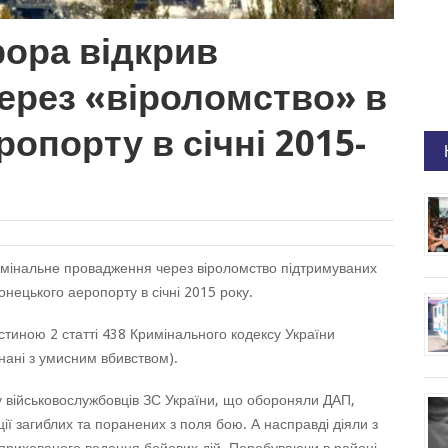
рора відкрив
ерез «віроломство» в
опорту в січні 2015-
имінальне провадження через віроломство підтримуваних
Донецького аеропорту в січні 2015 року.
стиною 2 статті 438 Кримінального кодексу України
днані з умисним вбивством).
у військовослужбовців ЗС України, що обороняли ДАП,
ї загиблих та поранених з поля бою. А насправді діяли з