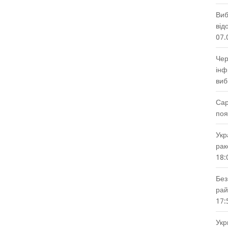
Виб
від
07.
Чер
інф
виб
Сар
поя
Укр
рак
18:
Без
рай
17:
Укр