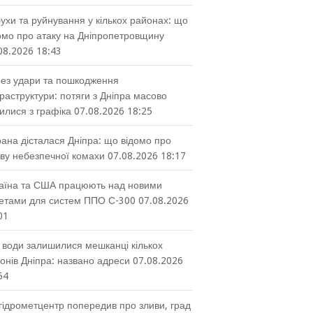
ухи та руйнування у кількох районах: що
омо про атаку на Дніпропетровщину
08.2026 18:43
ез удари та пошкодження
раструктури: потяги з Дніпра масово
илися з графіка
07.08.2026 18:25
ана дісталася Дніпра: що відомо про
ву небезпечної комахи
07.08.2026 18:17
аїна та США працюють над новими
етами для систем ППО С-300
07.08.2026
01
 води залишилися мешканці кількох
онів Дніпра: названо адреси
07.08.2026
54
гідрометцентр попередив про зливи, град