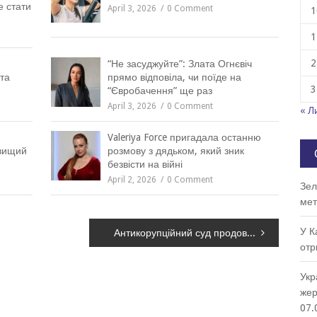
е стати
April 3, 2026
0 Comment
1
1
2
“Не засуджуйте”: Злата Огнєвіч
та
прямо відповіла, чи поїде на
3
“Євробачення” ще раз
April 3, 2026
0 Comment
« Л
Valeriya Force пригадала останню
йвищий
розмову з дядьком, який зник
безвісти на війні
April 2, 2026
0 Comment
Зел
мет
У К
Антикорупційний суд продовжив запобіжний захід Альперіну
отр
Укр
жер
07.