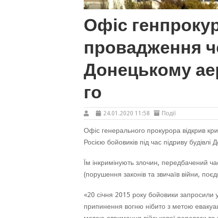
Офіс генпроку
провадження ч
Донецькому аер
го
24.01.2020 11:58
Події
Офіс генерального прокурора відкрив кр
Росією бойовиків під час підриву будівлі 
Їм інкримінують злочин, передбачений ча
(порушення законів та звичаїв війни, поє
«20 січня 2015 року бойовики запросили 
припинення вогню нібито з метою евакуаці