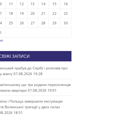
0
11
12
13
14
15
16
7
18
19
20
21
22
23
4
25
26
27
28
29
30
1
ип
СВІЖІ ЗАПИСИ
енський прибув до Сербії і розповів про
у візиту
07.08.2026 19:28
ам’янському ще три родини переселенців
имали квартири
07.08.2026 19:01
аїна і Польща завершили ексгумацію
тв Волинської трагедії у двох селах
08.2026 18:51