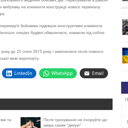
 прихованого ведення бойових дій. Перебуваючи в районі
ли вибухівку на елементи конструкції нового терміналу
29.0
ра.
 перемир’я бойовики підірвали конструктивні елементи
 багатьох секціях будівлі обвалилася, ховаючи під собою
року до 23 січня 2015 року і закінчилися після повного
ської вежі аеропорту.
LinkedIn
WhatsApp
Email
П
зки та
Після тренування не ігноруйте це:
шкіра скаже “дякую”