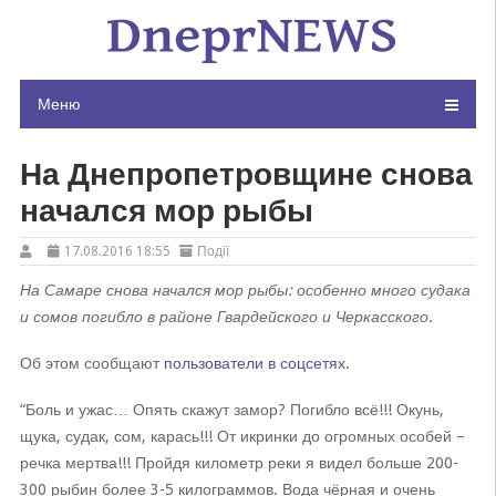
Skip
to
content
Меню
На Днепропетровщине снова
начался мор рыбы
17.08.2016 18:55
Події
На Самаре снова начался мор рыбы: особенно много судака
и сомов погибло в районе Гвардейского и Черкасского.
Об этом сообщают
пользователи в соцсетях
.
“Боль и ужас… Опять скажут замор? Погибло всё!!! Окунь,
щука, судак, сом, карась!!! От икринки до огромных особей –
речка мертва!!! Пройдя километр реки я видел больше 200-
300 рыбин более 3-5 килограммов. Вода чёрная и очень