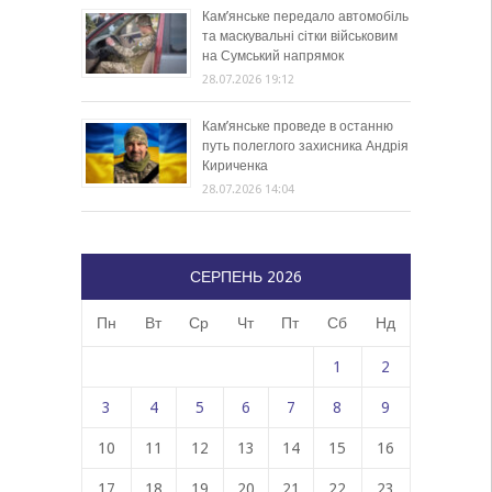
Кам’янське передало автомобіль
та маскувальні сітки військовим
на Сумський напрямок
28.07.2026 19:12
Кам’янське проведе в останню
путь полеглого захисника Андрія
Кириченка
28.07.2026 14:04
СЕРПЕНЬ 2026
Пн
Вт
Ср
Чт
Пт
Сб
Нд
1
2
3
4
5
6
7
8
9
10
11
12
13
14
15
16
17
18
19
20
21
22
23