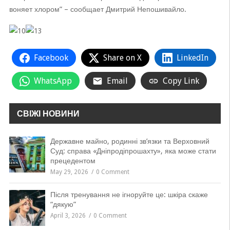
воняет хлором” – сообщает Дмитрий Непошивайло.
Facebook
Share on X
LinkedIn
WhatsApp
Email
Copy Link
СВІЖІ НОВИНИ
Державне майно, родинні зв’язки та Верховний
Суд: справа «Дніпродіпрошахту», яка може стати
прецедентом
May 29, 2026
0 Comment
Після тренування не ігноруйте це: шкіра скаже
“дякую”
April 3, 2026
0 Comment