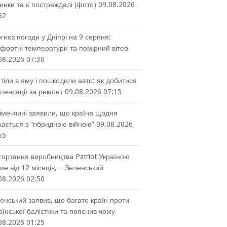
инки та є постраждалі (фото)
09.08.2026
52
гноз погоди у Дніпрі на 9 серпня:
фортні температури та помірний вітер
08.2026 07:30
тіли в яму і пошкодили авто: як добитися
пенсації за ремонт
09.08.2026 07:15
імеччині заявили, що країна щодня
кається з “гібридною війною”
09.08.2026
55
гортання виробництва Patriot Україною
ме від 12 місяців, – Зеленський
08.2026 02:50
енський заявив, що багато країн проти
аїнської балістики та пояснив чому
08.2026 01:25