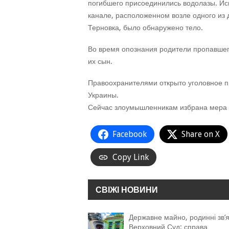
погибшего присоединились водолазы. Иск
канале, расположенном возле одного из 
Терновка, было обнаружено тело.
Во время опознания родители пропавшего
их сын.
Правоохранителями открыто уголовное про
Украины.
Сейчас злоумышленникам избрана мера 
Facebook
Share on X
Copy Link
СВІЖІ НОВИНИ
Державне майно, родинні зв’я
Верховний Суд: справа