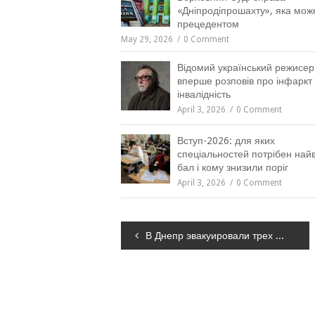
«Дніпродіпрошахту», яка мож
прецедентом
May 29, 2026
0 Comment
Відомий український режисер
вперше розповів про інфаркт 
інвалідність
April 3, 2026
0 Comment
Вступ-2026: для яких
спеціальностей потрібен на
бал і кому знизили поріг
April 3, 2026
0 Comment
Навігація
В Днепр эвакуировали трех раненых
записів