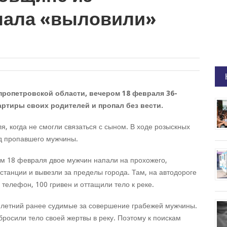
нала «выловили»
пропетровской области, вечером 18 февраля 36-
ртиры своих родителей и пропал без вести.
, когда не смогли связаться с сыном. В ходе розыскных
д пропавшего мужчины.
ом 18 февраля двое мужчин напали на прохожего,
тостанции и вывезли за пределы города. Там, на автодороге
телефон, 100 гривен и оттащили тело к реке.
-летний ранее судимые за совершение грабежей мужчины.
бросили тело своей жертвы в реку. Поэтому к поискам