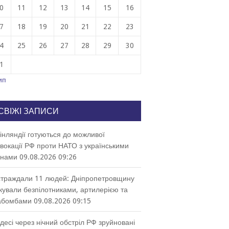
0
11
12
13
14
15
16
7
18
19
20
21
22
23
4
25
26
27
28
29
30
1
ип
СВІЖІ ЗАПИСИ
інляндії готуються до можливої
вокації РФ проти НАТО з українськими
онами
09.08.2026 09:26
траждали 11 людей: Дніпропетровщину
кували безпілотниками, артилерією та
абомбами
09.08.2026 09:15
десі через нічний обстріл РФ зруйновані