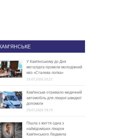
КАМ'ЯНСЬКЕ
У Кам’янському до Дня
металурга провели молодіжний
квіз «Сталева логіка»
29.07.2026 20:25
Кам’янське отримало медичний
автомобіль для лікарні швидкої
допомоги
29.07.2026 19:19
Пішла з життя одна з
найвідоміших лікарок
Кам’янського Людмила