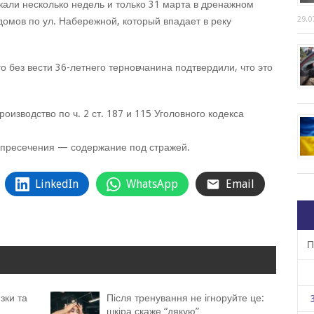
али несколько недель и только 31 марта в дренажном
29.0
домов по ул. Набережной, который впадает в реку
 без вести 36-летнего терновчанина подтвердили, что это
изводство по ч. 2 ст. 187 и 115 Уголовного кодекса
пресечения — содержание под стражей.
LinkedIn
WhatsApp
Email
П
зки та
Після тренування не ігноруйте це:
шкіра скаже “дякую”