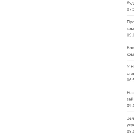
буд
07:
Про
ком
09.
Вле
ком
У Н
сти
06:
Роз
зай
09.
Зел
укр
09.