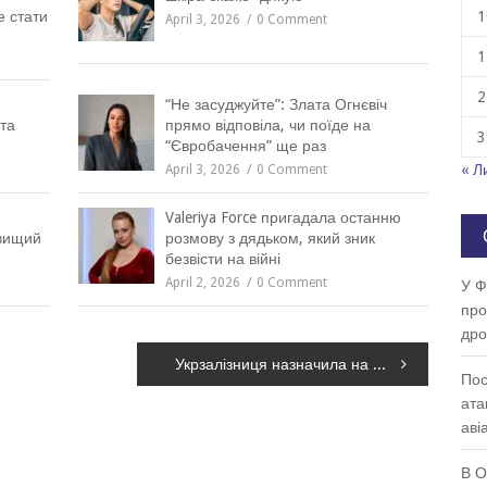
е стати
1
April 3, 2026
0 Comment
1
2
“Не засуджуйте”: Злата Огнєвіч
та
прямо відповіла, чи поїде на
3
“Євробачення” ще раз
« Л
April 3, 2026
0 Comment
Valeriya Force пригадала останню
йвищий
розмову з дядьком, який зник
безвісти на війні
April 2, 2026
0 Comment
У Ф
про
др
Укрзалізниця назначила на Пасху поезд в южном направлении через Кривой Рог
Пос
ата
аві
В О