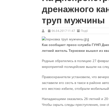
дренажного ка
труп мужчины
06.04.2017 11:47
Події
Как сообщает пресс-служба ГУНП Дне
летний житель Терновки вышел из ква
Родные обратились в полицию 27 февраля
мероприятий полицейские вышли на сле
Правоохранители установили, что вечер
заставили его сесть в такси в районе ав
его жестоко избили, отобрали мобильный 
Нападающими оказались 26-летний и 20
Чтобы скрыть следы преступления, они с