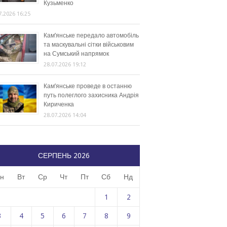
Кузьменко
7.2026 16:25
Кам’янське передало автомобіль
та маскувальні сітки військовим
на Сумський напрямок
28.07.2026 19:12
Кам’янське проведе в останню
путь полеглого захисника Андрія
Кириченка
28.07.2026 14:04
СЕРПЕНЬ 2026
н
Вт
Ср
Чт
Пт
Сб
Нд
1
2
3
4
5
6
7
8
9