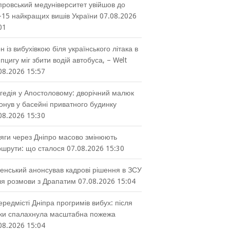
провський медуніверситет увійшов до
-15 найкращих вишів України
07.08.2026
01
н із вибухівкою біля українського літака в
пцигу міг збити водій автобуса, – Welt
08.2026 15:57
гедія у Апостоловому: дворічний малюк
онув у басейні приватного будинку
08.2026 15:30
яги через Дніпро масово змінюють
шрути: що сталося
07.08.2026 15:30
енський анонсував кадрові рішення в ЗСУ
ля розмови з Драпатим
07.08.2026 15:04
ередмісті Дніпра прогримів вибух: після
ки спалахнула масштабна пожежа
08.2026 15:04