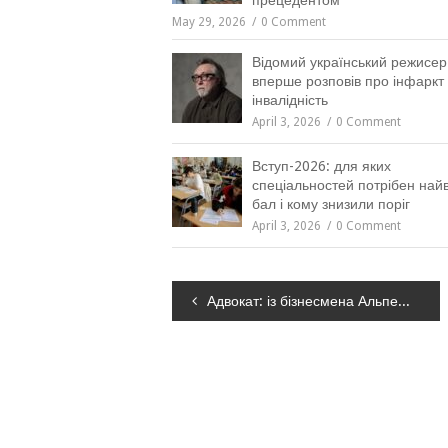
прецедентом
May 29, 2026
0 Comment
Відомий український режисер
вперше розповів про інфаркт 
інвалідність
April 3, 2026
0 Comment
Вступ-2026: для яких
спеціальностей потрібен на
бал і кому знизили поріг
April 3, 2026
0 Comment
Навігація
Адвокат: із бізнесмена Альперіна зняли електронний браслет
записів