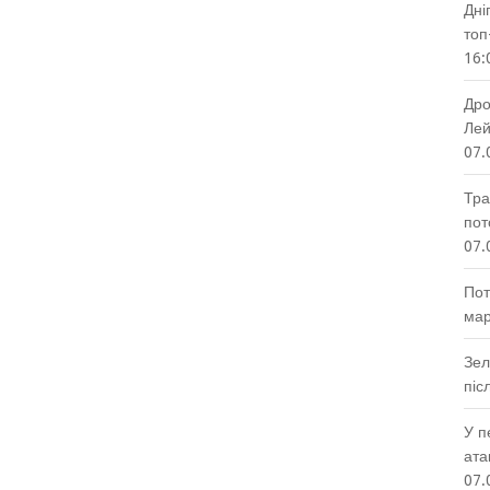
Дні
топ
16:
Дро
Лей
07.
Тра
пот
07.
Пот
мар
Зел
піс
У п
ата
07.