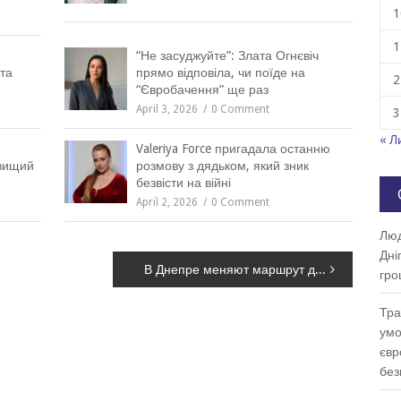
1
1
“Не засуджуйте”: Злата Огнєвіч
та
прямо відповіла, чи поїде на
2
“Євробачення” ще раз
April 3, 2026
0 Comment
3
« Л
Valeriya Force пригадала останню
йвищий
розмову з дядьком, який зник
безвісти на війні
April 2, 2026
0 Comment
Люд
Дні
В Днепре меняют маршрут движения автобусов №76
гро
Тра
умо
євр
без