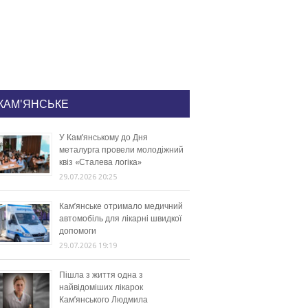
КАМ'ЯНСЬКЕ
У Кам’янському до Дня
металурга провели молодіжний
квіз «Сталева логіка»
29.07.2026 20:25
Кам’янське отримало медичний
автомобіль для лікарні швидкої
допомоги
29.07.2026 19:19
Пішла з життя одна з
найвідоміших лікарок
Кам’янського Людмила