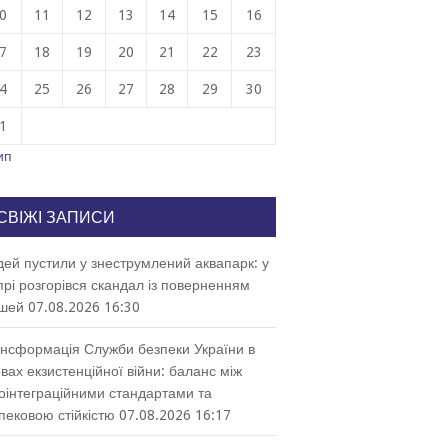
0
11
12
13
14
15
16
7
18
19
20
21
22
23
4
25
26
27
28
29
30
1
ип
СВІЖІ ЗАПИСИ
ей пустили у знеструмлений аквапарк: у
прі розгорівся скандал із поверненням
шей
07.08.2026 16:30
нсформація Служби безпеки України в
вах екзистенційної війни: баланс між
оінтеграційними стандартами та
пековою стійкістю
07.08.2026 16:17