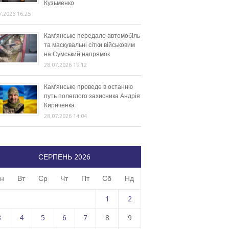
Кузьменко
7.2026 16:25
Кам’янське передало автомобіль
та маскувальні сітки військовим
на Сумський напрямок
28.07.2026 19:12
Кам’янське проведе в останню
путь полеглого захисника Андрія
Кириченка
28.07.2026 14:04
СЕРПЕНЬ 2026
н
Вт
Ср
Чт
Пт
Сб
Нд
1
2
3
4
5
6
7
8
9