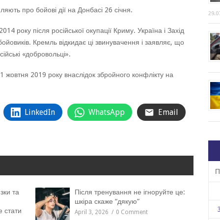
яють про бойові дії на Донбасі 26 січня.
29.0
014 року після російської окупації Криму. Україна і Захід
бойовиків. Кремль відкидає ці звинувачення і заявляє, що
ійські «добровольці».
1 жовтня 2019 року внаслідок збройного конфлікту на
LinkedIn
WhatsApp
Email
П
зки та
Після тренування не ігноруйте це:
шкіра скаже “дякую”
е стати
April 3, 2026
0 Comment