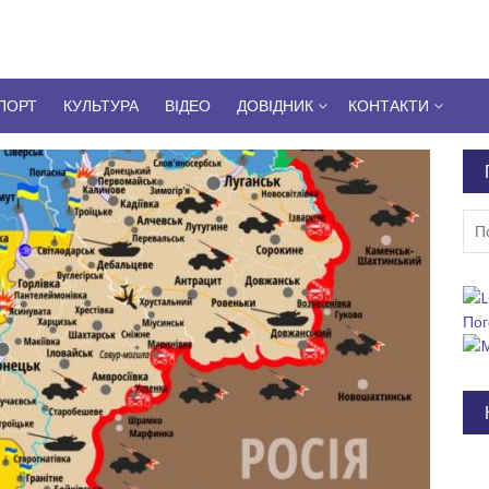
ПОРТ
КУЛЬТУРА
ВІДЕО
ДОВІДНИК
КОНТАКТИ
Пош
Пог