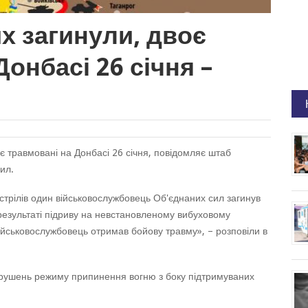
х загинули, двоє
онбасі 26 січня –
оє травмовані на Донбасі 26 січня, повідомляє штаб
ил.
бстрілів один військовослужбовець Об'єднаних сил загинув
результаті підриву на невстановленому вибуховому
військовослужбовець отримав бойову травму», – розповіли в
порушень режиму припинення вогню з боку підтримуваних