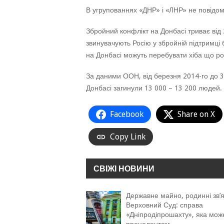
В угрупованнях «ДНР» і «ЛНР» не повідомл
Збройний конфлікт на Донбасі триває від 2
звинувачують Росію у збройній підтримці 
на Донбасі можуть перебувати хіба що рос
За даними ООН, від березня 2014-го до 3
Донбасі загинули 13 000 – 13 200 людей.
Facebook
Share on X
Copy Link
СВІЖІ НОВИНИ
Державне майно, родинні зв’я
Верховний Суд: справа
«Дніпродіпрошахту», яка мож