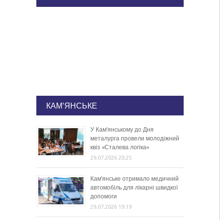
КАМ'ЯНСЬКЕ
У Кам’янському до Дня
металурга провели молодіжний
квіз «Сталева логіка»
29.07.2026 20:25
Кам’янське отримало медичний
автомобіль для лікарні швидкої
допомоги
29.07.2026 19:19