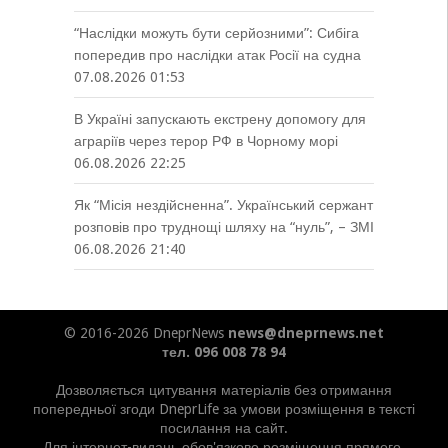
“Наслідки можуть бути серйозними”: Сибіга
попередив про наслідки атак Росії на судна
07.08.2026 01:53
В Україні запускають екстрену допомогу для
аграріїв через терор РФ в Чорному морі
06.08.2026 22:25
Як “Місія нездійсненна”. Український сержант
розповів про труднощі шляху на “нуль”, – ЗМІ
06.08.2026 21:40
© 2016-2026 DneprNews
news@dneprnews.net
тел. 096 008 78 94
Дозволяється цитування матеріалів без отримання
попередньої згоди DneprLife за умови розміщення в тексті
посилання на сайт.
Для інтернет-видань обов'язково розміщення прямого,