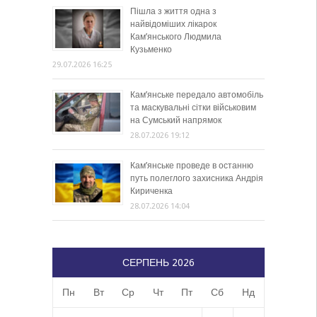
Пішла з життя одна з
найвідоміших лікарок
Кам’янського Людмила
Кузьменко
29.07.2026 16:25
Кам’янське передало автомобіль
та маскувальні сітки військовим
на Сумський напрямок
28.07.2026 19:12
Кам’янське проведе в останню
путь полеглого захисника Андрія
Кириченка
28.07.2026 14:04
СЕРПЕНЬ 2026
Пн
Вт
Ср
Чт
Пт
Сб
Нд