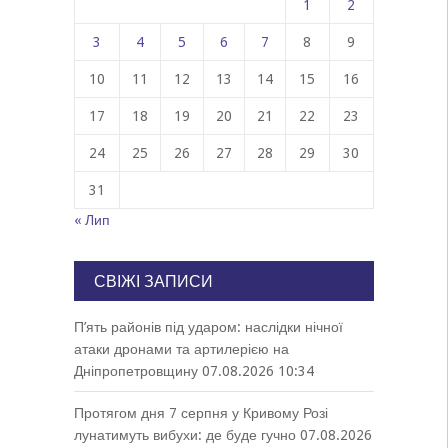
1
2
3
4
5
6
7
8
9
10
11
12
13
14
15
16
17
18
19
20
21
22
23
24
25
26
27
28
29
30
31
« Лип
СВІЖІ ЗАПИСИ
П’ять районів під ударом: наслідки нічної
атаки дронами та артилерією на
Дніпропетровщину
07.08.2026 10:34
Протягом дня 7 серпня у Кривому Розі
лунатимуть вибухи: де буде гучно
07.08.2026