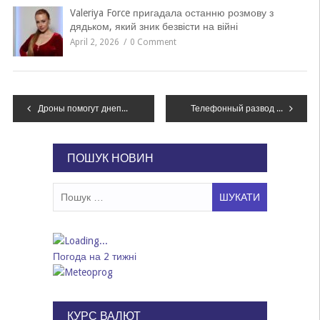
Valeriya Force пригадала останню розмову з
дядьком, який зник безвісти на війні
April 2, 2026
0 Comment
Навігація
Дроны помогут днепропетровским полицейским искать коноплю
Телефонный развод в Днепропетровске: с мужчины по телефону вымогали 1 тысячу долларов за свободу его внука
записів
ПОШУК НОВИН
Пошук:
Погода на 2 тижні
КУРС ВАЛЮТ