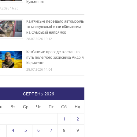
Кузьменко
7.2026 16:25
Кам’янське передало автомобіль
та маскувальні сітки військовим
на Сумський напрямок
28.07.2026 19:12
Кам’янське проведе в останню
путь полеглого захисника Андрія
Кириченка
28.07.2026 14:04
СЕРПЕНЬ 2026
н
Вт
Ср
Чт
Пт
Сб
Нд
1
2
3
4
5
6
7
8
9