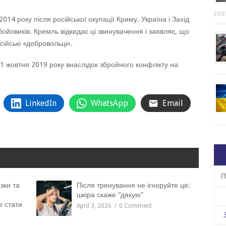
29.0
014 року після російської окупації Криму. Україна і Захід
бойовиків. Кремль відкидає ці звинувачення і заявляє, що
ійські «добровольці».
1 жовтня 2019 року внаслідок збройного конфлікту на
LinkedIn
WhatsApp
Email
П
зки та
Після тренування не ігноруйте це:
шкіра скаже “дякую”
е стати
April 3, 2026
0 Comment