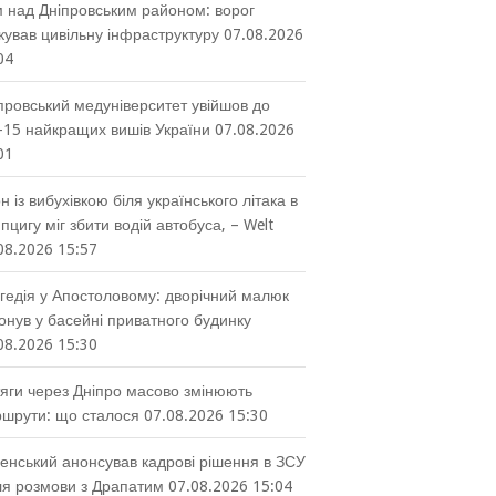
 над Дніпровським районом: ворог
кував цивільну інфраструктуру
07.08.2026
04
провський медуніверситет увійшов до
-15 найкращих вишів України
07.08.2026
01
н із вибухівкою біля українського літака в
пцигу міг збити водій автобуса, – Welt
08.2026 15:57
гедія у Апостоловому: дворічний малюк
онув у басейні приватного будинку
08.2026 15:30
яги через Дніпро масово змінюють
шрути: що сталося
07.08.2026 15:30
енський анонсував кадрові рішення в ЗСУ
ля розмови з Драпатим
07.08.2026 15:04