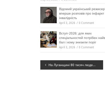
Відомий український режисер
вперше розповів про інфаркт 
інвалідність
April 3, 2026
0 Comment
Вступ-2026: для яких
спеціальностей потрібен на
бал і кому знизили поріг
April 3, 2026
0 Comment
Навігація
На Луганщині 80 тисяч людей залишилися без води
записів