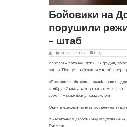
Бойовики на До
порушили режи
– штаб
24.12.2019 18:41
Події
Впродовж поточної доби, 24 грудня, бой
вогню. Про це повідомили у штабі операці
«Противник обстріляв позиції наших підр
калібру 82 мм, а також гранатометів різни
зброї», – мовиться у повідомленні.
Один військовий зазнав поранення внаслід
У незаконному збройному угрупованні «ДН
Горлівки.