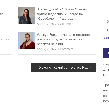
1
“Не засуджуйте”: Злата Огнєвіч
1
та
прямо відповіла, чи поїде на
“Євробачення” ще раз
2
April 3, 2026
0 Comment
3
Valeriya Force пригадала останню
« Л
йвищий
розмову з дядьком, який зник
безвісти на війні
April 2, 2026
0 Comment
Люд
Християнський світ зустрів Різдво
Дні
гро
Тра
умо
євр
без