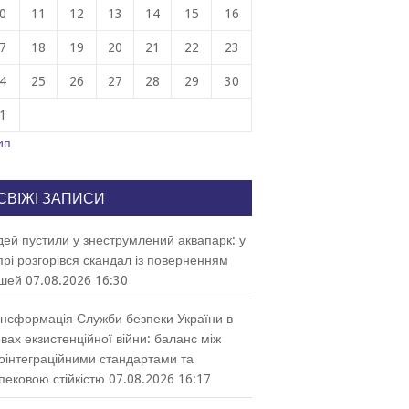
0
11
12
13
14
15
16
7
18
19
20
21
22
23
4
25
26
27
28
29
30
1
ип
СВІЖІ ЗАПИСИ
ей пустили у знеструмлений аквапарк: у
прі розгорівся скандал із поверненням
шей
07.08.2026 16:30
нсформація Служби безпеки України в
вах екзистенційної війни: баланс між
оінтеграційними стандартами та
пековою стійкістю
07.08.2026 16:17