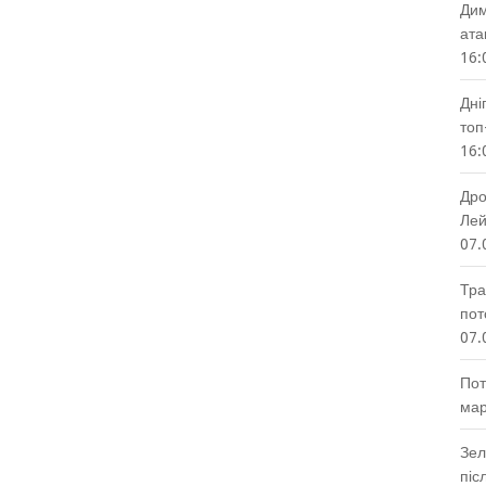
Дим
ата
16:
Дні
топ
16:
Дро
Лей
07.
Тра
пот
07.
Пот
мар
Зел
піс