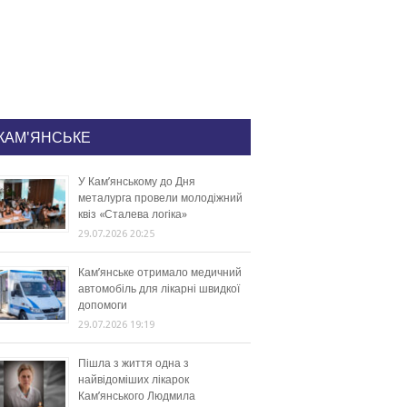
КАМ'ЯНСЬКЕ
У Кам’янському до Дня
металурга провели молодіжний
квіз «Сталева логіка»
29.07.2026 20:25
Кам’янське отримало медичний
автомобіль для лікарні швидкої
допомоги
29.07.2026 19:19
Пішла з життя одна з
найвідоміших лікарок
Кам’янського Людмила