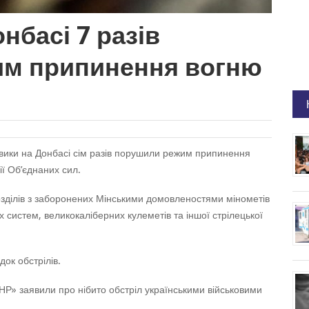
нбасі 7 разів
м припинення вогню
овики на Донбасі сім разів порушили режим припинення
ї Об’єднаних сил.
озділів з заборонених Мінськими домовленостями мінометів
х систем, великокаліберних кулеметів та іншої стрілецької
ок обстрілів.
Р» заявили про нібито обстріл українськими військовими