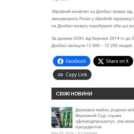
Збройний конфлікт на Донбасі триває від 2
звинувачують Росію у збройній підтримці 
на Донбасі можуть перебувати хіба що рос
За даними ООН, від березня 2014-го до 3
Донбасі загинули 13 000 – 13 200 людей.
Facebook
Share on X
Copy Link
СВІЖІ НОВИНИ
Державне майно, родинні зв’я
Верховний Суд: справа
«Дніпродіпрошахту», яка мож
прецедентом
May 29, 2026
0 Comment