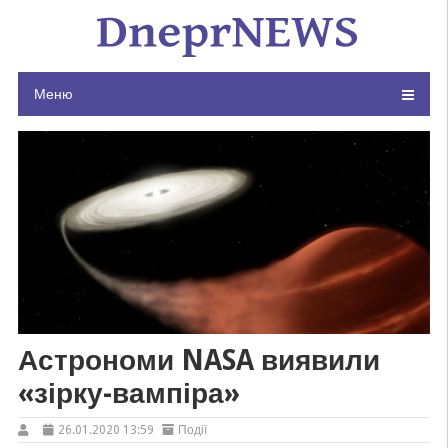
Skip
to
content
Меню
Астрономи NASA виявили
«зірку-вампіра»
26.01.2020 13:59
Події