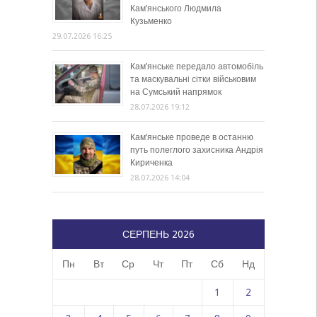
Кам’янського Людмила
Кузьменко
29.07.2026 16:25
Кам’янське передало автомобіль
та маскувальні сітки військовим
на Сумський напрямок
28.07.2026 19:12
Кам’янське проведе в останню
путь полеглого захисника Андрія
Кириченка
28.07.2026 14:04
СЕРПЕНЬ 2026
Пн
Вт
Ср
Чт
Пт
Сб
Нд
1
2