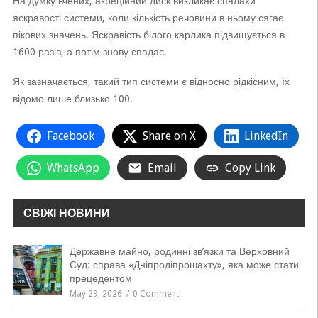
На думку вчених, акреційний диск викликає спалахи
яскравості системи, коли кількість речовини в ньому сягає
пікових значень. Яскравість білого карлика підвищується в
1600 разів, а потім знову спадає.
Як зазначається, такий тип системи є відносно рідкісним, їх
відомо лише близько 100.
Facebook
Share on X
LinkedIn
WhatsApp
Email
Copy Link
СВІЖІ НОВИНИ
Державне майно, родинні зв’язки та Верховний
Суд: справа «Дніпродіпрошахту», яка може стати
прецедентом
May 29, 2026
0 Comment