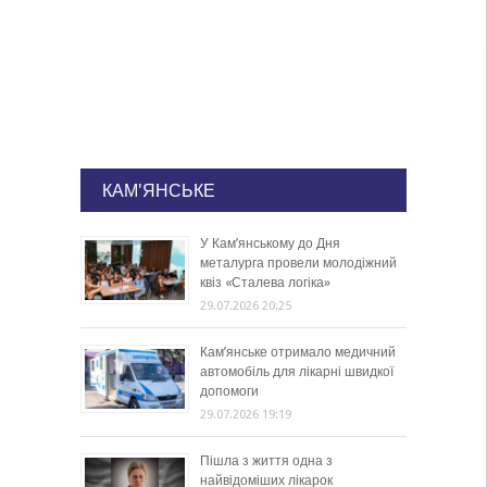
КАМ'ЯНСЬКЕ
У Кам’янському до Дня
металурга провели молодіжний
квіз «Сталева логіка»
29.07.2026 20:25
Кам’янське отримало медичний
автомобіль для лікарні швидкої
допомоги
29.07.2026 19:19
Пішла з життя одна з
найвідоміших лікарок