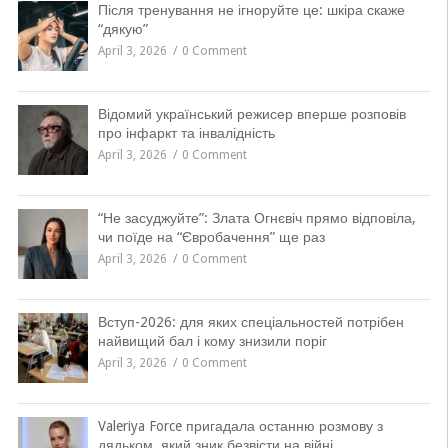
Після тренування не ігноруйте це: шкіра скаже
“дякую”
April 3, 2026
0 Comment
Відомий український режисер вперше розповів
про інфаркт та інвалідність
April 3, 2026
0 Comment
“Не засуджуйте”: Злата Огнєвіч прямо відповіла,
чи поїде на “Євробачення” ще раз
April 3, 2026
0 Comment
Вступ-2026: для яких спеціальностей потрібен
найвищий бал і кому знизили поріг
April 3, 2026
0 Comment
Valeriya Force пригадала останню розмову з
дядьком, який зник безвісти на війні