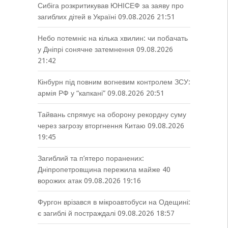
Сибіга розкритикував ЮНІСЕФ за заяву про
загиблих дітей в Україні
09.08.2026 21:51
Небо потемніє на кілька хвилин: чи побачать
у Дніпрі сонячне затемнення
09.08.2026
21:42
Кінбурн під повним вогневим контролем ЗСУ:
армія РФ у “капкані”
09.08.2026 20:51
Тайвань спрямує на оборону рекордну суму
через загрозу вторгнення Китаю
09.08.2026
19:45
Загиблий та п’ятеро поранених:
Дніпропетровщина пережила майже 40
ворожих атак
09.08.2026 19:16
Фургон врізався в мікроавтобуси на Одещині:
є загиблі й постраждалі
09.08.2026 18:57