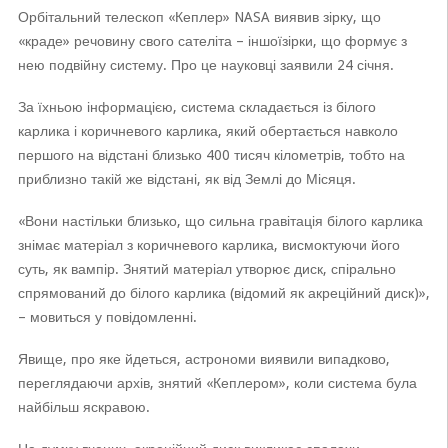
Орбітальний телескоп «Кеплер» NASA виявив зірку, що
«краде» речовину свого сателіта – іншоїзірки, що формує з
нею подвійну систему. Про це науковці заявили 24 січня.
За їхньою інформацією, система складається із білого
карлика і коричневого карлика, який обертається навколо
першого на відстані близько 400 тисяч кілометрів, тобто на
приблизно такій же відстані, як від Землі до Місяця.
«Вони настільки близько, що сильна гравітація білого карлика
знімає матеріал з коричневого карлика, висмоктуючи його
суть, як вампір. Знятий матеріал утворює диск, спірально
спрямований до білого карлика (відомий як акреційний диск)»,
– мовиться у повідомленні.
Явище, про яке йдеться, астрономи виявили випадково,
переглядаючи архів, знятий «Кеплером», коли система була
найбільш яскравою.