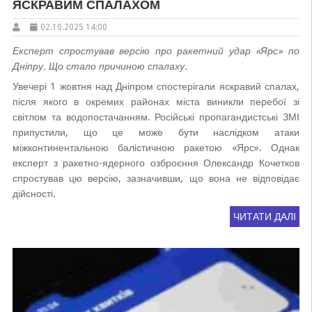
ЯСКРАВИМ СПАЛАХОМ
02.10.2025 14:00
Експерт спростував версію про ракетний удар «Ярс» по
Дніпру. Що стало причиною спалаху.
Увечері 1 жовтня над Дніпром спостерігали яскравий спалах,
після якого в окремих районах міста виникли перебої зі
світлом та водопостачанням. Російські пропагандистські ЗМІ
припустили, що це може бути наслідком атаки
міжконтинентальною балістичною ракетою «Ярс». Однак
експерт з ракетно-ядерного озброєння Олександр Кочетков
спростував цю версію, зазначивши, що вона не відповідає
дійсності.
ЧИТАТИ ДАЛІ