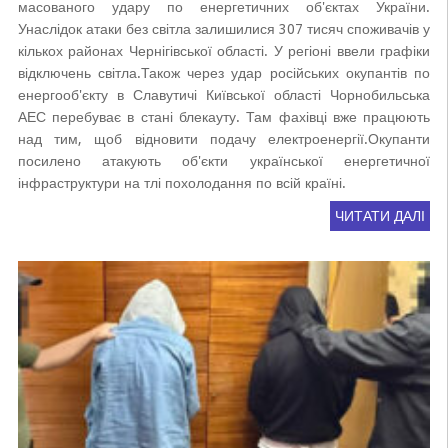
масованого удару по енергетичних об'єктах України.
Унаслідок атаки без світла залишилися 307 тисяч споживачів у
кількох районах Чернігівської області. У регіоні ввели графіки
відключень світла.Також через удар російських окупантів по
енергооб'єкту в Славутичі Київської області Чорнобильська
АЕС перебуває в стані блекауту. Там фахівці вже працюють
над тим, щоб відновити подачу електроенергії.Окупанти
посилено атакують об'єкти української енергетичної
інфраструктури на тлі похолодання по всій країні.
ЧИТАТИ ДАЛІ