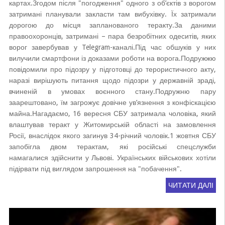
картах.Згодом після "погодження" одного з об’єктів з ворогом
затримані планували закласти там вибухівку. Їх затримали
дорогою до місця запланованого теракту.За даними
правоохоронців, затримані – пара безробітних одеситів, яких
ворог завербував у Telegram-каналі.Під час обшуків у них
вилучили смартфони із доказами роботи на ворога.Подружжю
повідомили про підозру у підготовці до терористичного акту,
наразі вирішують питання щодо підозри у державній зраді,
вчиненій в умовах воєнного стану.Подружню пару
заарештовано, їм загрожує довічне ув’язнення з конфіскацією
майна.Нагадаємо, 16 вересня СБУ затримала чоловіка, який
влаштував теракт у Житомирській області на замовлення
Росії, внаслідок якого загинув 34-річний чоловік.1 жовтня СБУ
запобігла двом терактам, які російські спецслужби
намагалися здійснити у Львові. Українських військових хотіли
підірвати під виглядом запрошення на "побачення".
ЧИТАТИ ДАЛІ