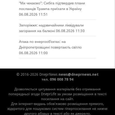
“Ми чекаємо”: Сибіга підтвердив плани
посланців Трампа приїхати в Україну
06.08.2026 11:51
Запоріжжя: надзвичайники ліквідували
загорання на балконі
06.08.2026 11:30
Атака по енергооб’єктах: на
Дніпропетровщині повертають світло
06.08.2026 11:00
© 2016-2026 DneprNews
news@dneprnews.net
тел. 096 008 78 94
Дозволяється цитування матеріалів без отримання
попередньої згоди DneprLife за умови розміщення в тексті
посилання на сайт.
Для інтернет-видань обов'язково розміщення прямого,
відкритого для пошукових систем гіперпосилання не нижче
другого абзацу в тексті або як джерело.