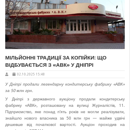
МІЛЬЙОННІ ТРАДИЦІЇ ЗА КОПІЙКИ: ЩО
ВІДБУВАЄТЬСЯ З «АВК» У ДНІПРІ
02.10.2025 15:48
У Дніпрі продали легендарну кондитерську фабрику «АВК»
за 50 млн грн.
У Дніпрі з державного аукціону продали кондитерську
фабрику «АВК», розташовану на вулиці Журналістів, 11.
Підприємство, яке понад п’ять років не могли реалізувати,
знайшло нового власника за 50 млн грн — майже удвічі
дешевше від початкової вартості. Аукціон проходив на