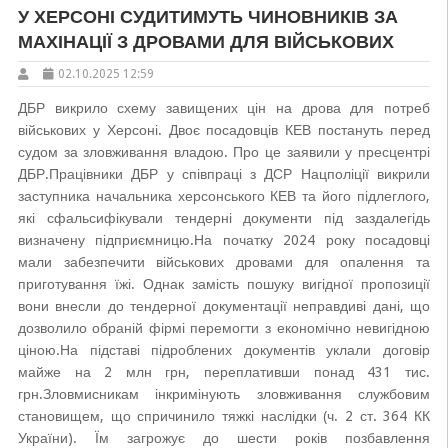
У ХЕРСОНІ СУДИТИМУТЬ ЧИНОВНИКІВ ЗА
МАХІНАЦІЇ З ДРОВАМИ ДЛЯ ВІЙСЬКОВИХ
02.10.2025 12:59
ДБР викрило схему завищених цін на дрова для потреб
військових у Херсоні. Двоє посадовців КЕВ постануть перед
судом за зловживання владою. Про це заявили у пресцентрі
ДБР.Працівники ДБР у співпраці з ДСР Нацполіції викрили
заступника начальника херсонського КЕВ та його підлеглого,
які сфальсифікували тендерні документи під заздалегідь
визначену підприємницю.На початку 2024 року посадовці
мали забезпечити військових дровами для опалення та
приготування їжі. Однак замість пошуку вигідної пропозиції
вони внесли до тендерної документації неправдиві дані, що
дозволило обраній фірмі перемогти з економічно невигідною
ціною.На підставі підроблених документів уклали договір
майже на 2 млн грн, переплативши понад 431 тис.
грн.Зловмисникам інкримінують зловживання службовим
становищем, що спричинило тяжкі наслідки (ч. 2 ст. 364 КК
України). Їм загрожує до шести років позбавлення