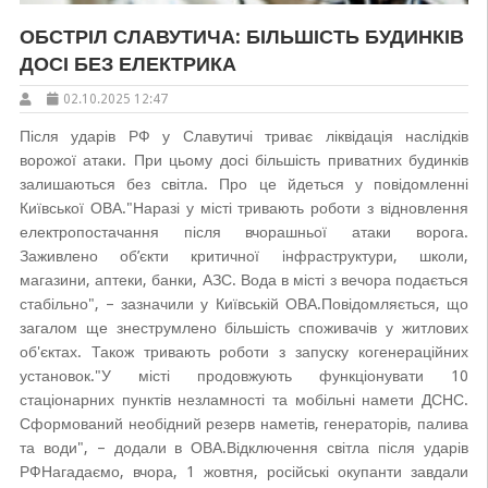
ОБСТРІЛ СЛАВУТИЧА: БІЛЬШІСТЬ БУДИНКІВ
ДОСІ БЕЗ ЕЛЕКТРИКА
02.10.2025 12:47
Після ударів РФ у Славутичі триває ліквідація наслідків
ворожої атаки. При цьому досі більшість приватних будинків
залишаються без світла. Про це йдеться у повідомленні
Київської ОВА."Наразі у місті тривають роботи з відновлення
електропостачання після вчорашньої атаки ворога.
Заживлено об’єкти критичної інфраструктури, школи,
магазини, аптеки, банки, АЗС. Вода в місті з вечора подається
стабільно", – зазначили у Київській ОВА.Повідомляється, що
загалом ще знеструмлено більшість споживачів у житлових
об'єктах. Також тривають роботи з запуску когенераційних
установок."У місті продовжують функціонувати 10
стаціонарних пунктів незламності та мобільні намети ДСНС.
Сформований необідний резерв наметів, генераторів, палива
та води", – додали в ОВА.Відключення світла після ударів
РФ Нагадаємо, вчора, 1 жовтня, російські окупанти завдали