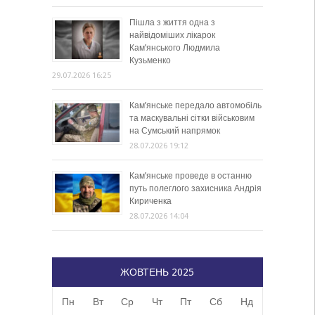
Пішла з життя одна з
найвідоміших лікарок
Кам’янського Людмила
Кузьменко
29.07.2026 16:25
Кам’янське передало автомобіль
та маскувальні сітки військовим
на Сумський напрямок
28.07.2026 19:12
Кам’янське проведе в останню
путь полеглого захисника Андрія
Кириченка
28.07.2026 14:04
ЖОВТЕНЬ 2025
Пн
Вт
Ср
Чт
Пт
Сб
Нд