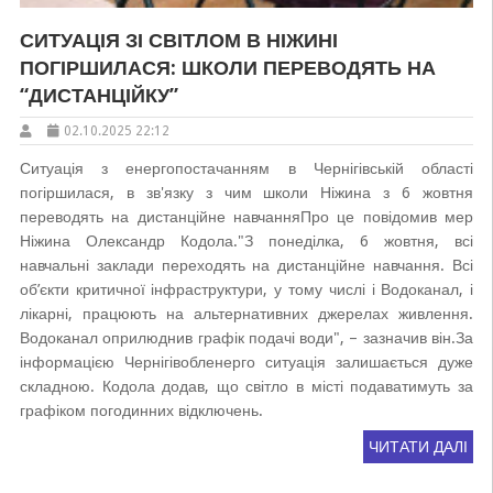
СИТУАЦІЯ ЗІ СВІТЛОМ В НІЖИНІ
ПОГІРШИЛАСЯ: ШКОЛИ ПЕРЕВОДЯТЬ НА
“ДИСТАНЦІЙКУ”
02.10.2025 22:12
Ситуація з енергопостачанням в Чернігівській області
погіршилася, в зв'язку з чим школи Ніжина з 6 жовтня
переводять на дистанційне навчанняПро це повідомив мер
Ніжина Олександр Кодола."З понеділка, 6 жовтня, всі
навчальні заклади переходять на дистанційне навчання. Всі
об’єкти критичної інфраструктури, у тому числі і Водоканал, і
лікарні, працюють на альтернативних джерелах живлення.
Водоканал оприлюднив графік подачі води", – зазначив він.За
інформацією Чернігівобленерго ситуація залишається дуже
складною. Кодола додав, що світло в місті подаватимуть за
графіком погодинних відключень.
ЧИТАТИ ДАЛІ