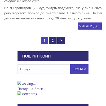
смерті 4-річного сина.
На Дніпропетровщині судитимуть подружжя, яке у липні 2025
року жорстоко побило до смерті свого 4-річного сина. На тілі
дитини експерти виявили понад 20 тілесних ушкоджень.
ЧИТАТИ ДАЛІ
Пагінація
Page
Page
1
2
записів
ПОШУК НОВИН
Пошук:
Погода на 2 тижні