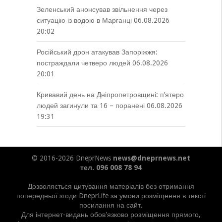
Зеленський анонсував звільнення через
ситуацію із водою в Марганці
06.08.2026
20:02
Російський дрон атакував Запоріжжя:
постраждали четверо людей
06.08.2026
20:01
Кривавий день на Дніпропетровщині: п’ятеро
людей загинули та 16 – поранені
06.08.2026
19:31
© 2016-2026 DneprNews
news@dneprnews.net
тел. 096 008 78 94
Дозволяється цитування матеріалів без отримання
попередньої згоди DneprLife за умови розміщення в тексті
посилання на сайт.
Для інтернет-видань обов'язково розміщення прямого,