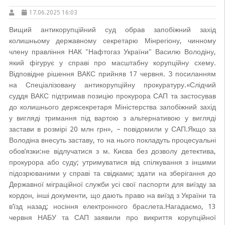
17.06.2025 16:03
Вищий антикорупційний суд обрав запобіжний захід
колишньому державному секретарю Мінрегіону, чинному
члену правління НАК "Нафтогаз України" Василю Володіну,
який фігурує у справі про масштабну корупційну схему.
Відповідне рішення ВАКС прийняв 17 червня. З посиланням
на Спеціалізовану антикорупційну прокуратуру.«Слідчий
суддя ВАКС підтримав позицію прокурора САП та застосував
до колишнього держсекретаря Міністерства запобіжний захід
у вигляді тримання під вартою з альтернативою у вигляді
застави в розмірі 20 млн грн», – повідомили у САП.Якщо за
Володіна внесуть заставу, то на нього покладуть процесуальні
обов’язки:не відлучатися з м. Києва без дозволу детектива,
прокурора або суду; утримуватися від спілкування з іншими
підозрюваними у справі та свідками; здати на зберігання до
Державної міграційної служби усі свої паспорти для виїзду за
кордон, інші документи, що дають право на виїзд з України та
в’їзд назад; носіння електронного браслета.Нагадаємо, 13
червня НАБУ та САП заявили про викриття корупційної