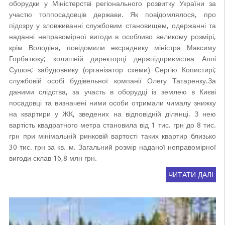
оборудки у Міністерстві регіонального розвитку України за
участю топпосадовців держави. Як повідомлялося, про
підозру у зловживанні службовим становищем, одержанні та
наданні неправомірної вигоди в особливо великому розмірі,
крім Володіна, повідомили ексраднику міністра Максиму
Горбатюку; колишній директорці держпідприємства Аллі
Сушон; забудовнику (організатор схеми) Сергію Копистирі;
службовій особі будівельної компанії Олегу Татаренку.За
даними слідства, за участь в оборудці із землею в Києві
посадовці та визначені ними особи отримали чималу знижку
на квартири у ЖК, зведених на відповідній ділянці. З нею
вартість квадратного метра становила від 1 тис. грн до 8 тис.
грн при мінімальній ринковій вартості таких квартир близько
30 тис. грн за кв. м. Загальний розмір наданої неправомірної
вигоди склав 16,8 млн грн.
ЧИТАТИ ДАЛІ