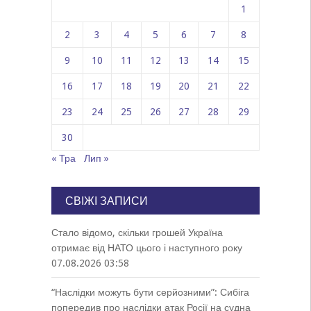
1
2
3
4
5
6
7
8
9
10
11
12
13
14
15
16
17
18
19
20
21
22
23
24
25
26
27
28
29
30
« Тра
Лип »
СВІЖІ ЗАПИСИ
Стало відомо, скільки грошей Україна
отримає від НАТО цього і наступного року
07.08.2026 03:58
“Наслідки можуть бути серйозними”: Сибіга
попередив про наслідки атак Росії на судна