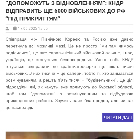
“ДОПОМОЖУТЬ З ВІДНОВЛЕННЯМ”: КНДР
ВІДПРАВИТЬ ЩЕ 6000 ВІЙСЬКОВИХ ДО РФ
“ПІД ПРИКРИТТЯМ”
17.06.2025 15:05
Співпраця між Північною Кореєю та Росією вже давно
перетнула всі можливі межі. Це не просто "ми там чимось
поділилися", це вже справжнісінький військовий альянс, і нас,
українців, це стосується безпосередньо. Уявіть собі: КНДР
готується відправити до країни-агресорки ще шість тисяч
військових. З них тисяча – це сапери, тобто ті, хто займається
розмінуванням, а решта п'ять тисяч – "будівельники". Це цілі
підрозділи, які, як кажуть, вже прямують до Курської області,
щоб там "допомогти" з розмінуванням та відбудовою
прикордонних районів. Звучить наче благородно, але чи так
це насправді.
ЧИТАТИ ДАЛІ