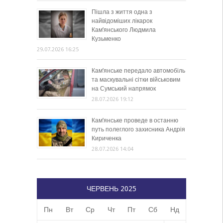
Пішла з життя одна з
найвідоміших лікарок
Кам’янського Людмила
Кузьменко
29.07.2026 16:25
Кам’янське передало автомобіль
та маскувальні сітки військовим
на Сумський напрямок
28.07.2026 19:12
Кам’янське проведе в останню
путь полеглого захисника Андрія
Кириченка
28.07.2026 14:04
ЧЕРВЕНЬ 2025
Пн
Вт
Ср
Чт
Пт
Сб
Нд