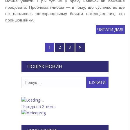
можна уявити. І річ тут не у браку навичок чи бажання
працювати. Проблема глибша — в тому, що суспільство ще
не навчилось по-справжньому бачити потенціал тих, хто
пройшов війну.
ЧИТАТИ ДАЛІ
Пагінація
Page
Page
Page
1
2
3
записів
ПОШУК НОВИН
Пошук:
Погода на 2 тижні