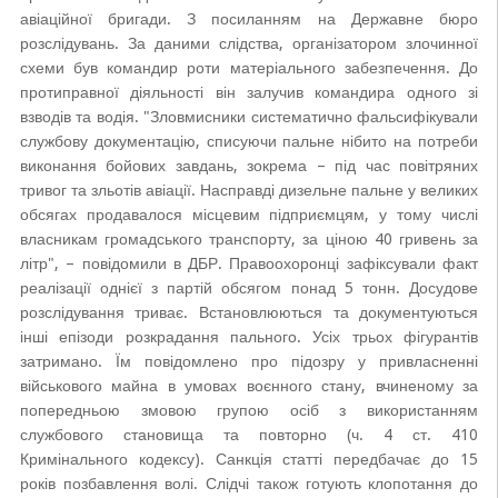
авіаційної бригади. З посиланням на Державне бюро
розслідувань. За даними слідства, організатором злочинної
схеми був командир роти матеріального забезпечення. До
протиправної діяльності він залучив командира одного зі
взводів та водія. "Зловмисники систематично фальсифікували
службову документацію, списуючи пальне нібито на потреби
виконання бойових завдань, зокрема – під час повітряних
тривог та зльотів авіації. Насправді дизельне пальне у великих
обсягах продавалося місцевим підприємцям, у тому числі
власникам громадського транспорту, за ціною 40 гривень за
літр", – повідомили в ДБР. Правоохоронці зафіксували факт
реалізації однієї з партій обсягом понад 5 тонн. Досудове
розслідування триває. Встановлюються та документуються
інші епізоди розкрадання пального. Усіх трьох фігурантів
затримано. Їм повідомлено про підозру у привласненні
військового майна в умовах воєнного стану, вчиненому за
попередньою змовою групою осіб з використанням
службового становища та повторно (ч. 4 ст. 410
Кримінального кодексу). Санкція статті передбачає до 15
років позбавлення волі. Слідчі також готують клопотання до