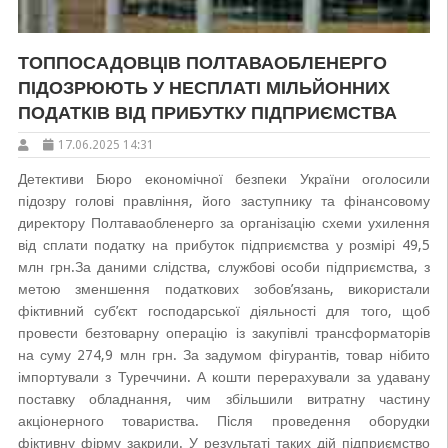
ТОППОСАДОВЦІВ ПОЛТАВАОБЛЕНЕРГО
ПІДОЗРЮЮТЬ У НЕСПЛАТІ МІЛЬЙОННИХ
ПОДАТКІВ ВІД ПРИБУТКУ ПІДПРИЄМСТВА
17.06.2025 14:31
Детективи Бюро економічної безпеки України оголосили
підозру голові правління, його заступнику та фінансовому
директору Полтаваобленерго за організацію схеми ухилення
від сплати податку на прибуток підприємства у розмірі 49,5
млн грн.За даними слідства, службові особи підприємства, з
метою зменшення податкових зобов’язань, використали
фіктивний суб’єкт господарської діяльності для того, щоб
провести безтоварну операцію із закупівлі трансформаторів
на суму 274,9 млн грн. За задумом фігурантів, товар нібито
імпортували з Туреччини. А кошти перерахували за удавану
поставку обладнання, чим збільшили витратну частину
акціонерного товариства. Після проведення оборудки
фіктивну фірму закрили. У результаті таких дій підприємство