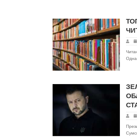
ТО
ЧИ
Чита
Однак
ЗЕ
ОБ
СТ
Прези
Сумсь