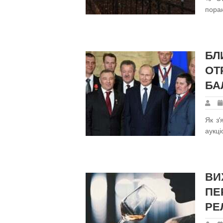
поран
БЛ
ОТ
БА
Як з
аукці
ВИ
ПЕ
РЕ