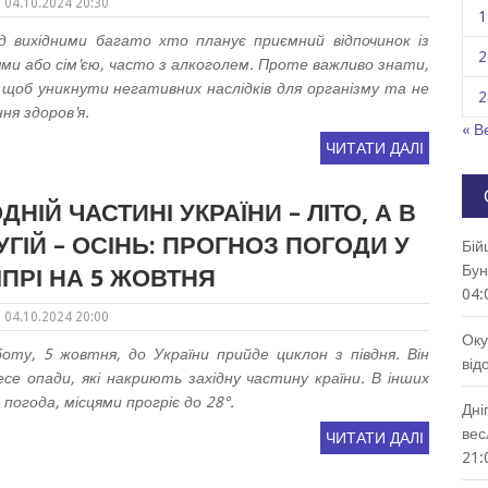
04.10.2024 20:30
1
д вихідними багато хто планує приємний відпочинок із
2
ями або сім'єю, часто з алкоголем. Проте важливо знати,
 щоб уникнути негативних наслідків для організму та не
2
ня здоров'я.
« В
ЧИТАТИ ДАЛІ
ДНІЙ ЧАСТИНІ УКРАЇНИ – ЛІТО, А В
УГІЙ – ОСІНЬ: ПРОГНОЗ ПОГОДИ У
Бій
Бун
ІПРІ НА 5 ЖОВТНЯ
04:
04.10.2024 20:00
Оку
боту, 5 жовтня, до України прийде циклон з півдня. Він
від
есе опади, які накриють західну частину країни. В інших
огода, місцями прогріє до 28°.
Дні
вес
ЧИТАТИ ДАЛІ
21: