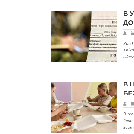
В 
ДО
Уряд
змін
війсь
В 
БЕ
З жо
безо
виділ