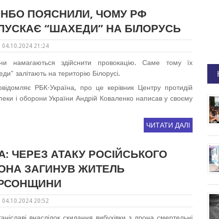
РНБО ПОЯСНИЛИ, ЧОМУ РФ
ПУСКАЄ “ШАХЕДИ” НА БІЛОРУСЬ
04.10.2024 21:24
яни намагаються здійснити провокацію. Саме тому їх
ди" залітають на територію Білорусі.
овідомляє РБК-Україна, про це керівник Центру протидій
пеки і оборони України Андрій Коваленко написав у своєму
ЧИТАТИ ДАЛІ
А: ЧЕРЕЗ АТАКУ РОСІЙСЬКОГО
ОНА ЗАГИНУВ ЖИТЕЛЬ
РСОНЩИНИ
04.10.2024 20:52
аніславі внаслідок скидання вибухівки з дрона смертельні