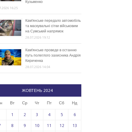
Кузьменко
7.2026 16:25
Кам’янське передало автомобіль
та маскувальні сітки військовим
на Сумський напрямок
28.07.2026 19:12
Кам’янське проведе в останню
путь полеглого захисника Андрія
Кириченка
28.07.2026 14:04
ЖОВТЕНЬ 2024
н
Вт
Ср
Чт
Пт
Сб
Нд
1
2
3
4
5
6
7
8
9
10
11
12
13