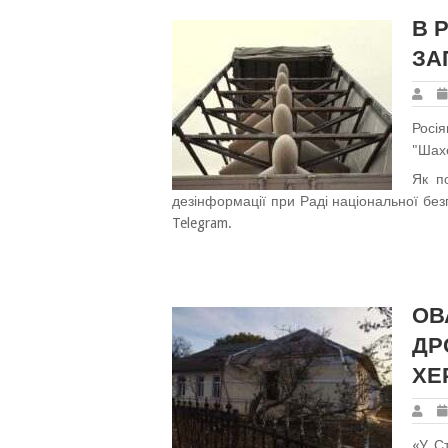
В 
ЗА
Росі
"Шахе
Як п
дезінформації при Раді національної без
Telegram.
ОВ
ДР
ХЕ
«У Ст