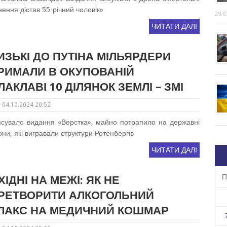
ення дістав 55-річний чоловік»
29.0
ЧИТАТИ ДАЛІ
ИЗЬКІ ДО ПУТІНА МІЛЬЯРДЕРИ
РИМАЛИ В ОКУПОВАНІЙ
ЛАКЛАВІ 10 ДІЛЯНОК ЗЕМЛІ – ЗМІ
04.10.2024 20:52
’ясувало видання «Верстка», майно потрапило на державні
они, які вигравали структури Ротенбергів
ЧИТАТИ ДАЛІ
П
ХІДНІ НА МЕЖІ: ЯК НЕ
РЕТВОРИТИ АЛКОГОЛЬНИЙ
ЛАКС НА МЕДИЧНИЙ КОШМАР