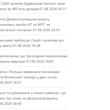
 США зупинив будівництво бальної зали
мпа за 400 млн доларів
07.08.2026 20:11
елі Дніпропетровщини можуть
коштовно пройти КТ та МРТ: як
ристатися послугою
07.08.2026 20:01
енський прибув до Сербії і розповів про
у візиту
07.08.2026 19:28
ам’янському ще три родини переселенців
имали квартири
07.08.2026 19:01
аїна і Польща завершили ексгумацію
тв Волинської трагедії у двох селах
08.2026 18:51
ухи та руйнування у кількох районах: що
омо про атаку на Дніпропетровщину
08.2026 18:43