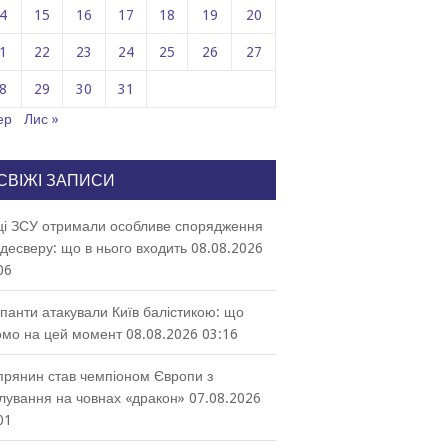
4
15
16
17
18
19
20
1
22
23
24
25
26
27
8
29
30
31
ер
Лис »
СВІЖІ ЗАПИСИ
ці ЗСУ отримали особливе спорядження
десверу: що в нього входить
08.08.2026
06
панти атакували Київ балістикою: що
омо на цей момент
08.08.2026 03:16
прянин став чемпіоном Європи з
лування на човнах «дракон»
07.08.2026
01