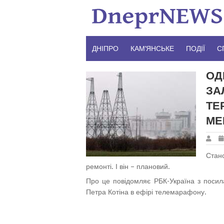
Skip
to
content
ДНІПРО
КАМ’ЯНСЬКЕ
ПОДІЇ
С
ОД
ЗА
ТЕ
МЕ
Стан
ремонті. І він – плановий.
Про це повідомляє РБК-Україна з посил
Петра Котіна в ефірі телемарафону.