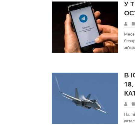
У 
ОС
Месе
безпр
зв'яз
В 
18
КА
На пі
катас