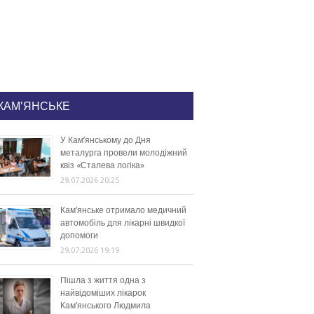
КАМ'ЯНСЬКЕ
У Кам’янському до Дня
металурга провели молодіжний
квіз «Сталева логіка»
29.07.2026 20:25
Кам’янське отримало медичний
автомобіль для лікарні швидкої
допомоги
29.07.2026 19:19
Пішла з життя одна з
найвідоміших лікарок
Кам’янського Людмила