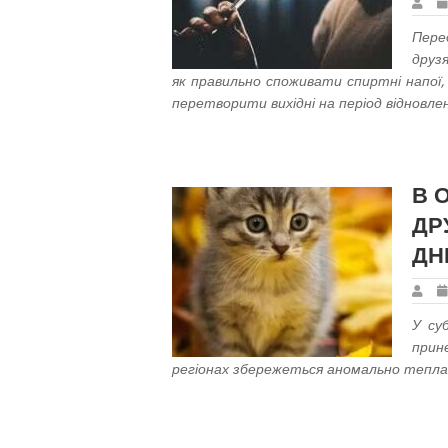
Пере
друз
як правильно споживати спиртні напої,
перетворити вихідні на період відновлен
В О
ДР
ДН
У су
прин
регіонах збережеться аномально тепла п