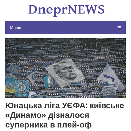
Skip
to
content
Меню
Юнацька ліга УЄФА: київське
«Динамо» дізналося
суперника в плей-оф