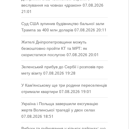
веслування на човнах «дракон»
07.08.2026
21:01
Суд США зупинив будівництво бальної зали
Трампа за 400 млн доларів
07.08.2026 20:11
Жителі Дніпропетровщини можуть
безкоштовно пройти КТ та МРТ: як
скористатися послугою
07.08.2026 20:01
Зеленський прибув до Сербії і розповів про
мету візиту
07.08.2026 19:28
У Кам’янському ще три родини переселенців
отримали квартири
07.08.2026 19:01
Україна і Польща завершили ексгумацію
жертв Волинської трагедії у двох селах
07.08.2026 18:51
Вибухи та руйнування у кількох районах: що