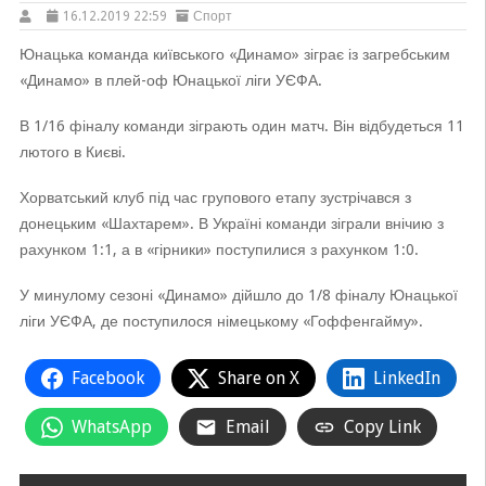
16.12.2019 22:59
Спорт
Юнацька команда київського «Динамо» зіграє із загребським
«Динамо» в плей-оф Юнацької ліги УЄФА.
В 1/16 фіналу команди зіграють один матч. Він відбудеться 11
лютого в Києві.
Хорватський клуб під час групового етапу зустрічався з
донецьким «Шахтарем». В Україні команди зіграли внічию з
рахунком 1:1, а в «гірники» поступилися з рахунком 1:0.
У минулому сезоні «Динамо» дійшло до 1/8 фіналу Юнацької
ліги УЄФА, де поступилося німецькому «Гоффенгайму».
Facebook
Share on X
LinkedIn
WhatsApp
Email
Copy Link