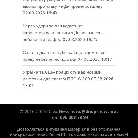
відомо про атаку на Дніпропетровщину
07.08.2026 18:43
Через удари та пошкодження
інфраструктури: потяги з Дніпра масово
вибилися з графіка
07.08.2026 18:25
Сарана дісталася Дніпра: що відомо про
появу небезпечної комахи
07.08.2026 18:17
Україна та США працюють над новими
ракетами для систем ППО С-300
07.08.2026
18:01
© 2016-2026 DneprNews
news@dneprnews.net
тел. 096 008 78 94
Дозволяється цитування матеріалів без отримання
попередньої згоди DneprLife за умови розміщення в тексті