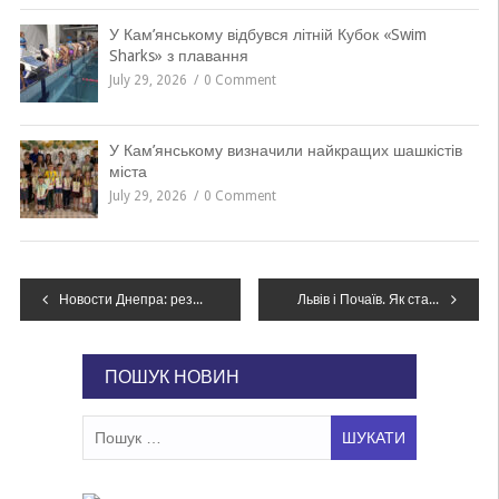
У Кам’янському відбувся літній Кубок «Swim
Sharks» з плавання
July 29, 2026
0 Comment
У Кам’янському визначили найкращих шашкістів
міста
July 29, 2026
0 Comment
Навігація
Новости Днепра: резня в общежитии, Южмаш может делать до 24-х ракет, 18-летний ограбил школьника, тест на знание памятников
Львів і Почаїв. Як ставляться до відзначення Різдва 25 грудня жителі цих міст?
записів
ПОШУК НОВИН
Пошук: