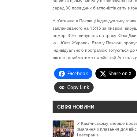
Завдяки цьому виступу в індивідуальній г
серед 30 провідних біатлоністів світу в г
У п’ятницю в Поклюці індивідуальну гонку
запланованого на 15:15 за Києвом, вируш
номер. 30-ю вирушить на трасу Юлія Джи
ю – Юлія Журавок. Етап у Поклюці пропус
індивідуальною програмою готуються до ч
лютого прийматиме італійський Антхольц
Facebook
Share on X
Copy Link
СВІЖІ НОВИНИ
У Кам’янському вперше пров
змагання з плавання для війс
і ветеранів