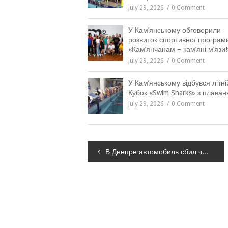
July 29, 2026
0 Comment
У Кам’янському обговорили
розвиток спортивної програм
«Кам’янчанам – кам’яні м’язи!
July 29, 2026
0 Comment
У Кам’янському відбувся літні
Кубок «Swim Sharks» з плаван
July 29, 2026
0 Comment
Навігація
В Днепре автомобиль сбил четырёх человек, – ФОТО, ВИДЕО
записів