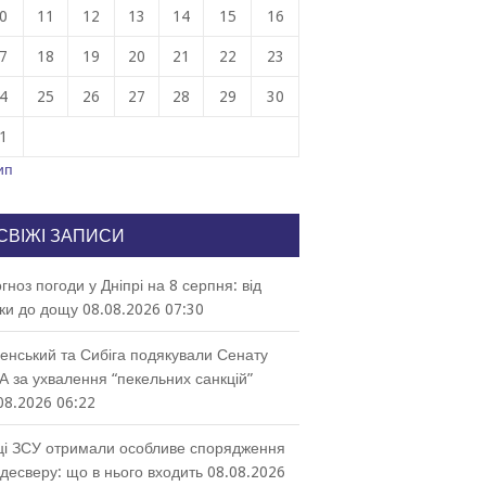
0
11
12
13
14
15
16
7
18
19
20
21
22
23
4
25
26
27
28
29
30
1
ип
СВІЖІ ЗАПИСИ
гноз погоди у Дніпрі на 8 серпня: від
ки до дощу
08.08.2026 07:30
енський та Сибіга подякували Сенату
 за ухвалення “пекельних санкцій”
08.2026 06:22
ці ЗСУ отримали особливе спорядження
десверу: що в нього входить
08.08.2026