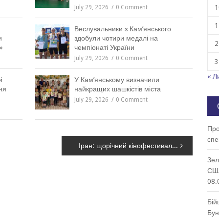
1
July 29, 2026
0 Comment
1
Веслувальники з Кам’янського
и
здобули чотири медалі на
2
»
чемпіонаті України
July 29, 2026
0 Comment
3
« Л
й
У Кам’янському визначили
ня
найкращих шашкістів міста
July 29, 2026
0 Comment
Про
спе
Іран: щорічний кінофестиваль на межі зриву – його бойкотують через збитий український літак
Зел
США
08.
Бій
Бун