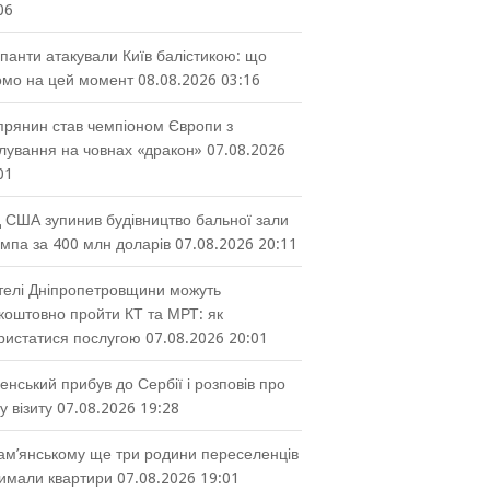
06
панти атакували Київ балістикою: що
омо на цей момент
08.08.2026 03:16
прянин став чемпіоном Європи з
лування на човнах «дракон»
07.08.2026
01
 США зупинив будівництво бальної зали
мпа за 400 млн доларів
07.08.2026 20:11
елі Дніпропетровщини можуть
коштовно пройти КТ та МРТ: як
ристатися послугою
07.08.2026 20:01
енський прибув до Сербії і розповів про
у візиту
07.08.2026 19:28
ам’янському ще три родини переселенців
имали квартири
07.08.2026 19:01