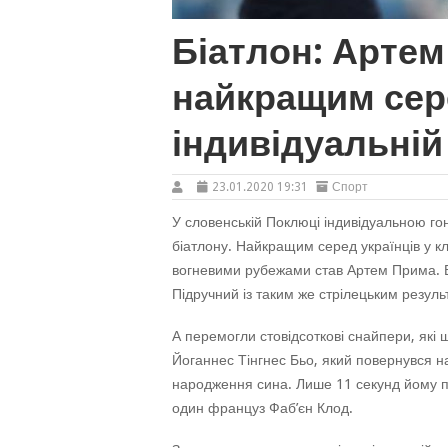
Біатлон: Артем
найкращим сере
індивідуальній
23.01.2020 19:31
Спорт
У словенській Поклюці індивідуальною гон
біатлону. Найкращим серед українців у кл
вогневими рубежами став Артем Прима. Ві
Підручний із таким же стрілецьким резуль
А перемогли стовідсоткові снайпери, які
Йоганнес Тінгнес Бьо, який повернувся на
народження сина. Лише 11 секунд йому п
один француз Фаб’єн Клод.