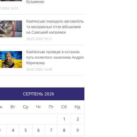
Кузьменко
7.2026 16:25
Кам’янське передало автомобіль
та маскувальні сітки військовим
на Сумський напрямок
28.07.2026 19:12
Кам’янське проведе в останню
путь полеглого захисника Андрія
Кириченка
28.07.2026 14:04
СЕРПЕНЬ 2026
н
Вт
Ср
Чт
Пт
Сб
Нд
1
2
3
4
5
6
7
8
9