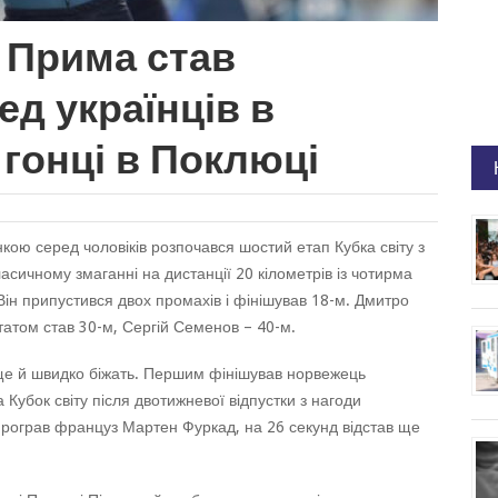
 Прима став
д українців в
 гонці в Поклюці
кою серед чоловіків розпочався шостий етап Кубка світу з
асичному змаганні на дистанції 20 кілометрів із чотирма
н припустився двох промахів і фінішував 18-м. Дмитро
татом став 30-м, Сергій Семенов – 40-м.
 ще й швидко біжать. Першим фінішував норвежець
 Кубок світу після двотижневої відпустки з нагоди
рограв француз Мартен Фуркад, на 26 секунд відстав ще