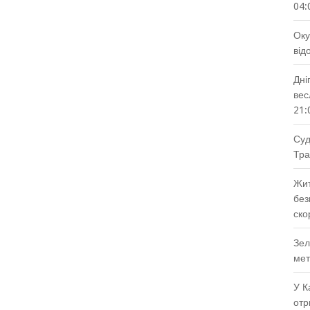
04:
Оку
від
Дні
вес
21:
Суд
Тра
Жит
без
ско
Зел
мет
У К
отр