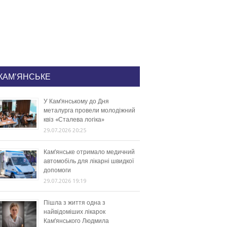
КАМ'ЯНСЬКЕ
У Кам’янському до Дня
металурга провели молодіжний
квіз «Сталева логіка»
29.07.2026 20:25
Кам’янське отримало медичний
автомобіль для лікарні швидкої
допомоги
29.07.2026 19:19
Пішла з життя одна з
найвідоміших лікарок
Кам’янського Людмила