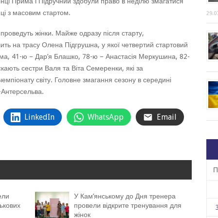
онці Прима і Підручний здобули право в неділю змагатися
онці з масовим стартом.
29.0
 проведуть жінки. Майже одразу після старту,
ить на трасу Олена Підгрушна, у якої четвертий стартовий
ма, 41-ю – Дар’я Блашко, 78-ю – Анастасія Меркушина, 82-
кають сестри Валя та Віта Семеренки, які за
емпіонату світу. Головне змагання сезону в середині
-Антерсельва.
LinkedIn
WhatsApp
Email
П
ели
У Кам’янському до Дня тренера
ькових
провели відкрите тренування для
жінок