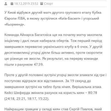
18.12.2019 23:52
Спорт
У Києві відбувся другий матч другого групового етапу Кубка
Європи FIBA, в якому зустрілися «Київ-Баскет» і угорський
«Кьорменд».
Команда Айнарса Багатскіса ще на початку матчу захопила
ініціативу і далі лише набирала обертів. Тож перший період
завершився перевагою українського клубу в 6 очок. У другій
десятихвилинці угорці діяли більш активно, проте скоротити
цю різницю не змогли. Як результат, на перерву команди
пішли з рахунком 47:39.
Проте у другій половині зустрічі угорці змогли зламати хід гри і
поступово відіграли все відставання. За 19 секунд до
завершення зустрічі на табло була нічия. Вирішальна атака
Кейсі Шеферда змінила рахунок на користь киян – 80:78
(24:18, 23:21, 18:17, 15:22).
Найкращим гравцем у складі киян став Сергій Павлов, який