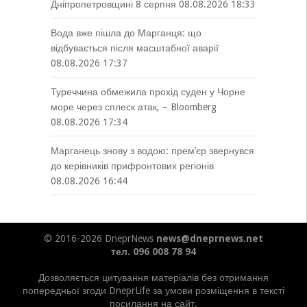
Дніпропетровщині 8 серпня
08.08.2026 18:33
Вода вже пішла до Марганця: що
відбувається після масштабної аварії
08.08.2026 17:37
Туреччина обмежила прохід суден у Чорне
море через сплеск атак, – Bloomberg
08.08.2026 17:34
Марганець знову з водою: прем’єр звернувся
до керівників прифронтових регіонів
08.08.2026 16:44
© 2016-2026 DneprNews
news@dneprnews.net
тел. 096 008 78 94
Дозволяється цитування матеріалів без отримання
попередньої згоди DneprLife за умови розміщення в тексті
посилання на сайт.