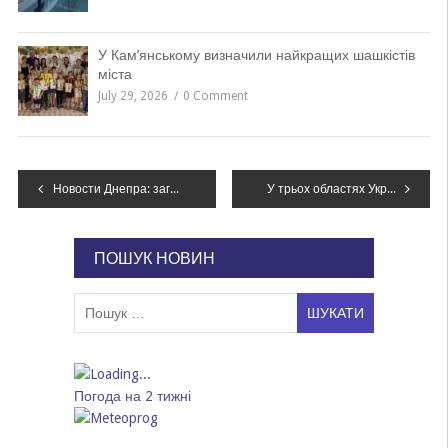
У Кам’янському визначили найкращих шашкістів
міста
July 29, 2026
0 Comment
Навігація
Новости Днепра: загранпаспорта для поездки в РФ, где встречать Новый Год, дизайн-коду год
У трьох областях України закликають підтримати ініціативу «Різдво зі світом» 25 грудня (огляд преси)
записів
ПОШУК НОВИН
Пошук:
Погода на 2 тижні