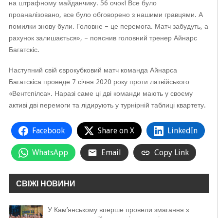
на штрафному майданчику. 56 очок! Все було
проаналізовано, все було обговорено з нашими гравцями. А
помилки знову були. Головне – це перемога. Матч забудуть, а
рахунок залишається», – пояснив головний тренер Айнарс
Багатскіс.
Наступний свій єврокубковий матч команда Айнарса
Багатскіса проведе 7 січня 2020 року проти латвійського
«Вентспілса». Наразі саме ці дві команди мають у своєму
активі дві перемоги та лідирують у турнірній таблиці квартету.
Facebook
Share on X
LinkedIn
WhatsApp
Email
Copy Link
СВІЖІ НОВИНИ
У Кам’янському вперше провели змагання з