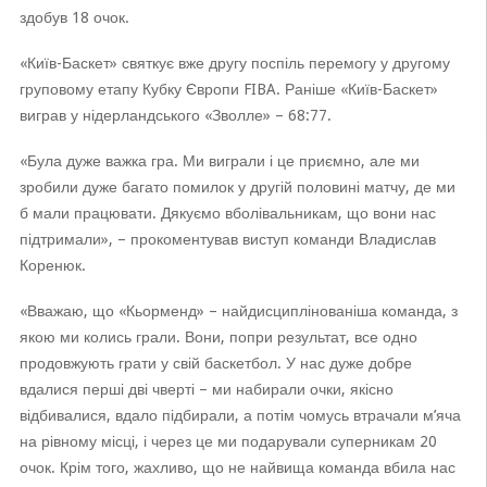
здобув 18 очок.
«Київ-Баскет» святкує вже другу поспіль перемогу у другому
груповому етапу Кубку Європи FIBA. Раніше «Київ-Баскет»
виграв у нідерландського «Зволле» – 68:77.
«Була дуже важка гра. Ми виграли і це приємно, але ми
зробили дуже багато помилок у другій половині матчу, де ми
б мали працювати. Дякуємо вболівальникам, що вони нас
підтримали», – прокоментував виступ команди Владислав
Коренюк.
«Вважаю, що «Кьорменд» – найдисциплінованіша команда, з
якою ми колись грали. Вони, попри результат, все одно
продовжують грати у свій баскетбол. У нас дуже добре
вдалися перші дві чверті – ми набирали очки, якісно
відбивалися, вдало підбирали, а потім чомусь втрачали м’яча
на рівному місці, і через це ми подарували суперникам 20
очок. Крім того, жахливо, що не найвища команда вбила нас