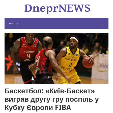
Skip
to
content
Меню
Баскетбол: «Київ-Баскет»
виграв другу гру поспіль у
Кубку Європи FIBA