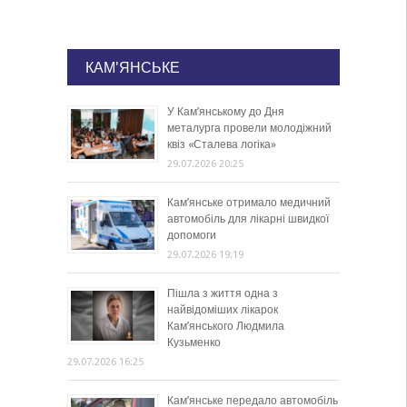
КАМ'ЯНСЬКЕ
У Кам’янському до Дня
металурга провели молодіжний
квіз «Сталева логіка»
29.07.2026 20:25
Кам’янське отримало медичний
автомобіль для лікарні швидкої
допомоги
29.07.2026 19:19
Пішла з життя одна з
найвідоміших лікарок
Кам’янського Людмила
Кузьменко
29.07.2026 16:25
Кам’янське передало автомобіль