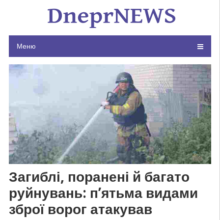
Skip
to
content
Меню
Загиблі, поранені й багато
руйнувань: п’ятьма видами
зброї ворог атакував