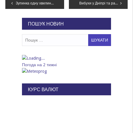
Навігація
Зупинка одну хвилину та зміна розкладу: потяги на Дніпропетровщині курсують по-новому
Вибухи у Дніпрі та районі: спрацювала ППО
записів
ПОШУК НОВИН
Пошук:
Погода на 2 тижні
КУРС ВАЛЮТ