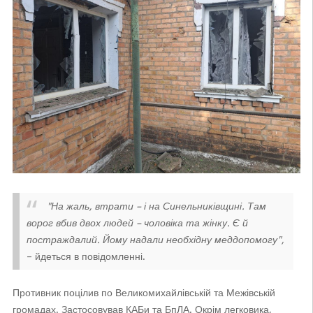
"На жаль, втрати – і на Синельниківщині. Там
ворог вбив двох людей – чоловіка та жінку. Є й
постраждалий. Йому надали необхідну меддопомогу",
– йдеться в повідомленні.
Противник поцілив по Великомихайлівській та Межівській
громадах. Застосовував КАБи та БпЛА. Окрім легковика,