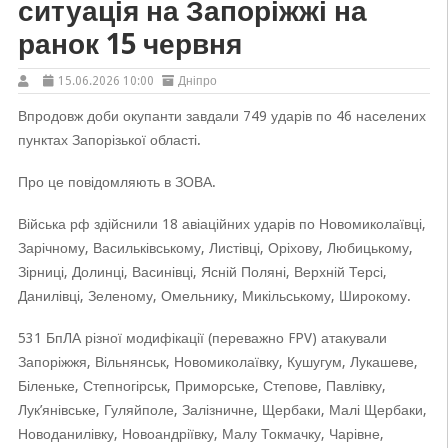
ситуація на Запоріжжі на
ранок 15 червня
15.06.2026 10:00
Дніпро
Впродовж доби окупанти завдали 749 ударів по 46 населених
пунктах Запорізької області.
Про це повідомляють в ЗОВА.
Війська рф здійснили 18 авіаційних ударів по Новомиколаївці,
Зарічному, Васильківському, Листівці, Оріхову, Любицькому,
Зірниці, Долинці, Васинівці, Ясній Поляні, Верхній Терсі,
Данилівці, Зеленому, Омельнику, Микільському, Широкому.
531 БпЛА різної модифікації (переважно FPV) атакували
Запоріжжя, Вільнянськ, Новомиколаївку, Кушугум, Лукашеве,
Біленьке, Степногірськ, Приморське, Степове, Павлівку,
Лук’янівське, Гуляйполе, Залізничне, Щербаки, Малі Щербаки,
Новоданилівку, Новоандріївку, Малу Токмачку, Чарівне,