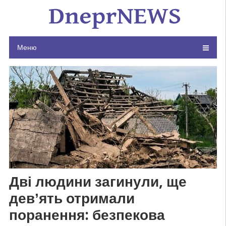
Skip
to
content
Меню
Дві людини загинули, ще
девʼять отримали
поранення: безпекова