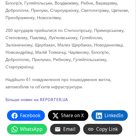
Білогір’я, Гуляйпільське, Воздвижівку, Рибне, Варварівку,
Добропілля, Прилуки, Староукраїнку, Святопетрівку, Цвіткове,
Преображенку, Новоселівку.
200 артударів прийшлися по Степногірську, Приморському,
Степовому, Павлівці, Лук’янівському, Гуляйполю,
Залізничному, Щербаках, Малих Щербаках, Новоданилівці,
Новоандріївці, Малій Токмачці, Чарівному, Білогір’ю,
Добропіллю, Прилуках, Рибному, Гуляйпільському,
Староукраїнці.
Надійшло 61 повідомлення про пошкодження житла,
автомобілів та обʼєктів інфраструктури.
Більше новин на REPORTER.UA
Facebook
Share on X
LinkedIn
WhatsApp
Email
Copy Link