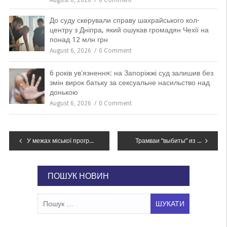
August 6, 2026
0 Comment
До суду скерували справу шахрайського кол-
центру з Дніпра, який ошукав громадян Чехії на
понад 12 млн грн
August 6, 2026
0 Comment
6 років увʼязнення: на Запоріжжі суд залишив без
змін вирок батьку за сексуальне насильство над
донькою
August 6, 2026
0 Comment
Навігація
У межах міської програми «Допомога фронту» Камʼянське надало субвенцію в розмірі 500 тисяч гривень для потреб 52-ї окремої артилерійської бригади
Трамваи “выбиты” из графика: в Днепре сменили работу транспорта
записів
ПОШУК НОВИН
Пошук: