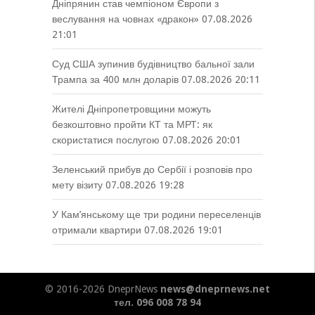
Дніпрянин став чемпіоном Європи з
веслування на човнах «дракон»
07.08.2026
21:01
Суд США зупинив будівництво бальної зали
Трампа за 400 млн доларів
07.08.2026 20:11
Жителі Дніпропетровщини можуть
безкоштовно пройти КТ та МРТ: як
скористатися послугою
07.08.2026 20:01
Зеленський прибув до Сербії і розповів про
мету візиту
07.08.2026 19:28
У Кам’янському ще три родини переселенців
отримали квартири
07.08.2026 19:01
© 2016-2026 DneprNews
news@dneprnews.net
тел. 096 008 78 94