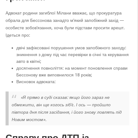
Адвокат родини загиблої Мілани вважає, що прокуратура
обрала для Бессонова занадто м’який запобіжний захід —
особисте зобов’язання, хоча були підстави просити арешт.
Ідеться про:
двічі зафіксовані порушення умов запобіжного заходу:
зникнення з дому під час перевірки в січні та керування
авто в квітні;
досягнення повноліття: на момент поновлення справи
Бессонову вже виповнилося 18 років;
Висновок адвоката:
«Я прямо в суді сказав: якщо його зараз не
обмежити, він ще когось зіб’є. І ось — пройшло
півтора дня після засідання, і його знову ловлять під
Новим мостом».
Справу про ДТП із