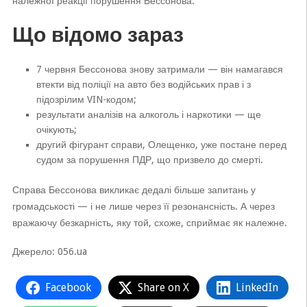
належної реакції порушення Бессонова.
Що відомо зараз
7 червня Бессонова знову затримали — він намагався
втекти від поліції на авто без водійських прав і з
підозрілим VIN-кодом;
результати аналізів на алкоголь і наркотики — ще
очікують;
другий фігурант справи, Олещенко, уже постане перед
судом за порушення ПДР, що призвело до смерті.
Справа Бессонова викликає дедалі більше запитань у
громадськості — і не лише через її резонансність. А через
вражаючу безкарність, яку той, схоже, сприймає як належне.
Джерело: 056.ua
Facebook
Share on X
LinkedIn