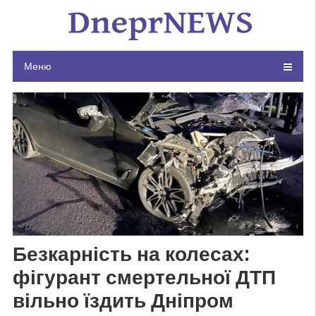
Skip
to
content
Меню
Безкарність на колесах:
фігурант смертельної ДТП
вільно їздить Дніпром