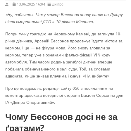
13.06.2025 16:04
Дніпро
«Ну, вибачте». Чому мажор Бессонов знову ганяє по Дніпру
після смертельної ДТП з 10-річною Міланою.
Попри гучну трагедію на Червоному Камені, де загинула 10-
річна дівчинка, Арсеній Бессонов продовжує їздити містом за
кермом. І це — не фігура мови. Його знову зловили за
кермом, тепер уже з ознаками фальсифікації VIN-коду
автомобіля. Тим часом родина загиблої дитини вперше
побачила обвинуваченого в залі суду. Той, за словами
адвоката, лише знизав плечима і кинув: «Ну, вибачте».
Про це повідомляє редакція сайту 056 з посиланням на
коментар адвоката потерпілої сторони Василя Серьогіна для
ІА «Дніпро Оперативний».
Чому Бессонов досі не за
ґратами?