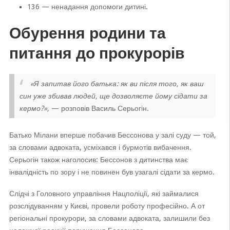
136 — ненадання допомоги дитині.
Обурення родини та
питання до прокурорів
«Я запитав його батька: як ви після того, як ваш
син уже збивав людей, ще дозволяєте йому сідати за
кермо?»,
— розповів Василь Серьогін.
Батько Мілани вперше побачив Бессонова у залі суду — той,
за словами адвоката, усміхався і бурмотів вибачення.
Серьогін також наголосив: Бессонов з дитинства має
інвалідність по зору і не повинен був узагалі сідати за кермо.
Слідчі з Головного управління Нацполіції, які займалися
розслідуванням у Києві, провели роботу професійно. А от
регіональні прокурори, за словами адвоката, залишили без