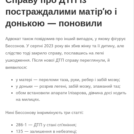
постраждалими матір’ю і
донькою — поновили
Адвокат також повідомив про інший випадок, у якому фігурує
Бессонов. У серпні 2023 року він збив жінку та її дитину, але
слідство тоді закрило справу, пославшись на легкі
ушкодження. Після нової ДТП справу переглянули, й
виявилося:
у матері — переломи таза, руки, ребер і забій мозку;
у доньки — розрив легені, забій мозку, зламаний таз;
обом встановили апарати Ілізарова, дівчина досі ходить
на милицях.
Нині Бессонову інкримінують три статті:
286-1 — ДТП у стані сп’яніння;
135 — залишення в небезпеці;