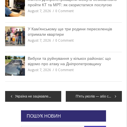
пройти КТ та МРТ: як скористатися послугою
August 7, 2026
0 Comment
У Кам’янському ще три родини переселенців
отримали квартири
August 7, 2026
0 Comment
Вибухи та руйнування у кількох районах: що
відомо про атаку на Дніпропетровщину
August 7, 2026
0 Comment
Навігація
Україна не зацікавлена продовжувати перемовини з РФ без домовленостей про припинення вогню – Сибіга
П’ять уколів — або смерть: на Дніпропетровщині зафіксовано летальний випадок сказу
записів
ПОШУК НОВИН