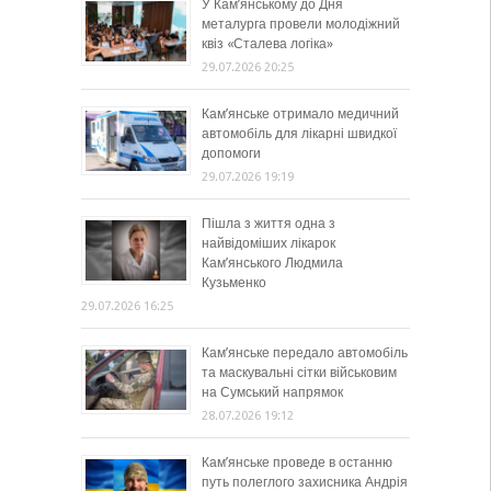
У Кам’янському до Дня
металурга провели молодіжний
квіз «Сталева логіка»
29.07.2026 20:25
Кам’янське отримало медичний
автомобіль для лікарні швидкої
допомоги
29.07.2026 19:19
Пішла з життя одна з
найвідоміших лікарок
Кам’янського Людмила
Кузьменко
29.07.2026 16:25
Кам’янське передало автомобіль
та маскувальні сітки військовим
на Сумський напрямок
28.07.2026 19:12
Кам’янське проведе в останню
путь полеглого захисника Андрія