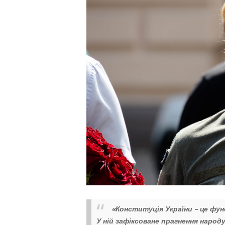
«Конституція України – це фу
У ній зафіксоване прагнення народ