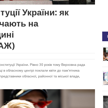
туції України: як
ачають на
ині
АЖ)
нституції України. Рівно 30 років тому Верховна рада
і в обласному центрі поклали квіти до пам'ятника
едставники обласної, районної та міської влади,