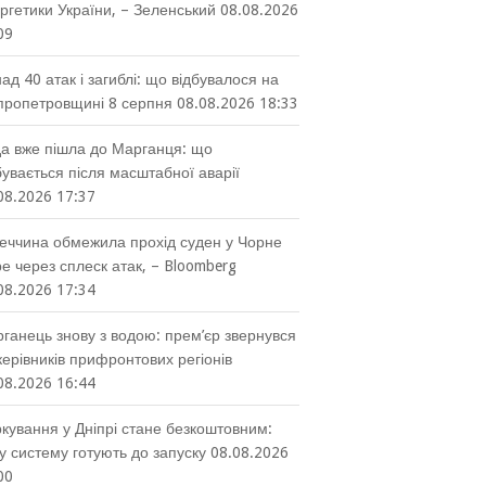
ргетики України, – Зеленський
08.08.2026
09
ад 40 атак і загиблі: що відбувалося на
пропетровщині 8 серпня
08.08.2026 18:33
а вже пішла до Марганця: що
бувається після масштабної аварії
08.2026 17:37
еччина обмежила прохід суден у Чорне
е через сплеск атак, – Bloomberg
08.2026 17:34
ганець знову з водою: прем’єр звернувся
керівників прифронтових регіонів
08.2026 16:44
кування у Дніпрі стане безкоштовним:
у систему готують до запуску
08.08.2026
00