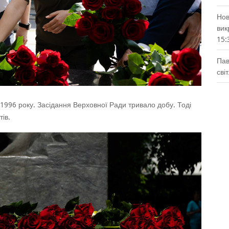
Нов
вик
15:
Пав
сві
1996 року. Засідання Верховної Ради тривало добу. Тоді
ів.