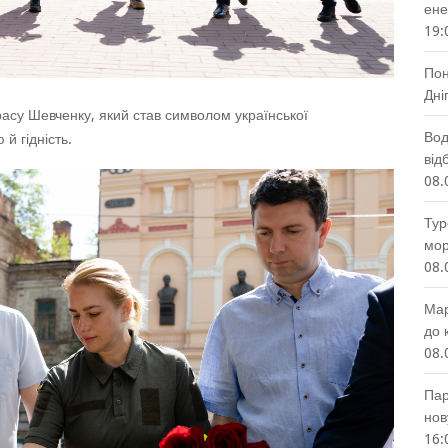
ене
19:
Пон
Дні
расу Шевченку, який став символом української
Вод
й гідність.
від
08.
Тур
мор
08.
Мар
до 
08.
Пар
нов
16: