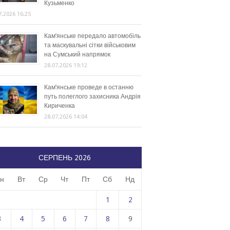
Кузьменко
7.2026 16:25
Кам’янське передало автомобіль
та маскувальні сітки військовим
на Сумський напрямок
28.07.2026 19:12
Кам’янське проведе в останню
путь полеглого захисника Андрія
Кириченка
28.07.2026 14:04
СЕРПЕНЬ 2026
н
Вт
Ср
Чт
Пт
Сб
Нд
1
2
3
4
5
6
7
8
9