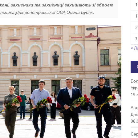
1
аконі, захисники та захисниці захищають зі зброєю
альника Дніпропетровської ОВА Олена Буряк.
1
2
3
« Л
Бол
Укр
19:
Авт
Дні
08.
Сер