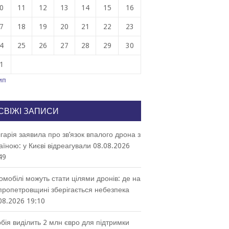
0
11
12
13
14
15
16
7
18
19
20
21
22
23
4
25
26
27
28
29
30
1
ип
СВІЖІ ЗАПИСИ
гарія заявила про зв’язок впалого дрона з
аїною: у Києві відреагували
08.08.2026
49
омобілі можуть стати цілями дронів: де на
пропетровщині зберігається небезпека
08.2026 19:10
бія виділить 2 млн євро для підтримки