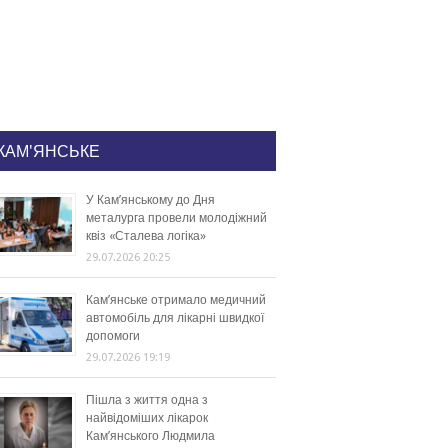
КАМ'ЯНСЬКЕ
У Кам’янському до Дня
металурга провели молодіжний
квіз «Сталева логіка»
29.07.2026 20:25
Кам’янське отримало медичний
автомобіль для лікарні швидкої
допомоги
29.07.2026 19:19
Пішла з життя одна з
найвідоміших лікарок
Кам’янського Людмила