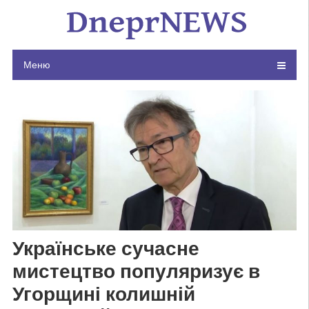
Skip
to
content
Меню
Українське сучасне
мистецтво популяризує в
Угорщині колишній