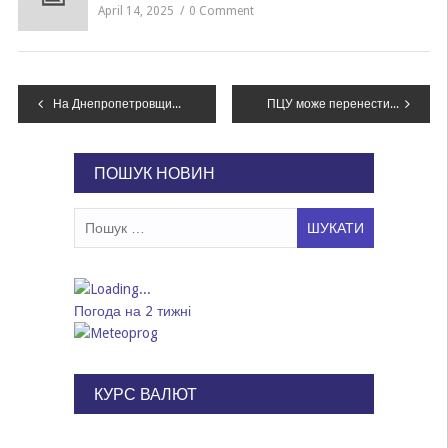
April 14, 2025
0 Comment
Навігація
На Днепропетровщине мужчина ограбил 8-летнюю школьницу, – ФОТО
ПЦУ може перенести святкування Різдва на 25 грудня за згоди вірян – Епіфаній
записів
ПОШУК НОВИН
Пошук:
Погода на 2 тижні
КУРС ВАЛЮТ