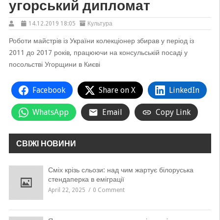
угорський дипломат
14.12.2019 18:05
Культура
Роботи майстрів із України колекціонер збирав у період із
2011 до 2017 років, працюючи на консульській посаді у
посольстві Угорщини в Києві
Facebook
Share on X
LinkedIn
WhatsApp
Email
Copy Link
СВІЖІ НОВИНИ
Сміх крізь сльози: над чим жартує білоруська
стендаперка в еміграції
April 22, 2025
0 Comment