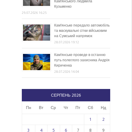
Кам’янського Людмила
Кузьменко
29.07.2026 16:25
Кам’янське передало автомобіль
та маскувальні сітки військовим
на Сумський напрямок
28.07.2026 19:12
Кам’янське проведе в останню
путь полеглого захисника Андрія
Кириченка
28.07.2026 14:04
СЕРПЕНЬ 2026
Пн
Вт
Ср
Чт
Пт
Сб
Нд
1
2
3
4
5
6
7
8
9