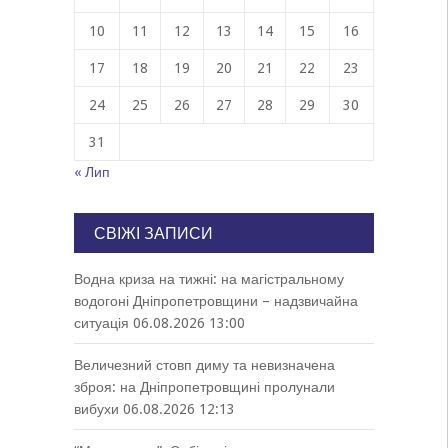
10
11
12
13
14
15
16
17
18
19
20
21
22
23
24
25
26
27
28
29
30
31
« Лип
СВІЖІ ЗАПИСИ
Водна криза на тижні: на магістральному
водогоні Дніпропетровщини – надзвичайна
ситуація
06.08.2026 13:00
Величезний стовп диму та невизначена
зброя: на Дніпропетровщині пролунали
вибухи
06.08.2026 12:13