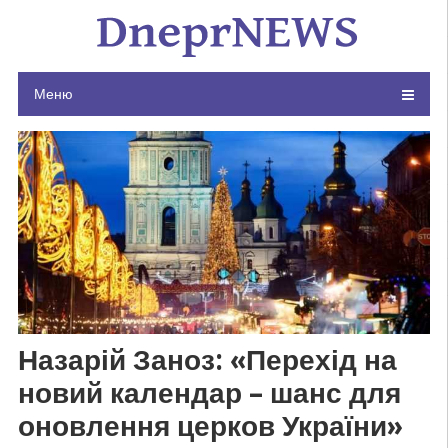
Skip
to
content
Меню
Назарій Заноз: «Перехід на
новий календар – шанс для
оновлення церков України»