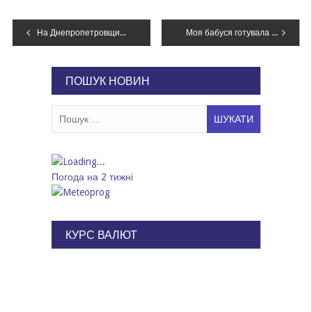
Навігація
На Днепропетровщине в течении нескольких часов тушили частный дом – ФОТО, ВИДЕО
Моя бабуся готувала борщ інакше – посол Британії про улюблений борщ принцеси Діани
записів
ПОШУК НОВИН
Пошук:
Погода на 2 тижні
КУРС ВАЛЮТ