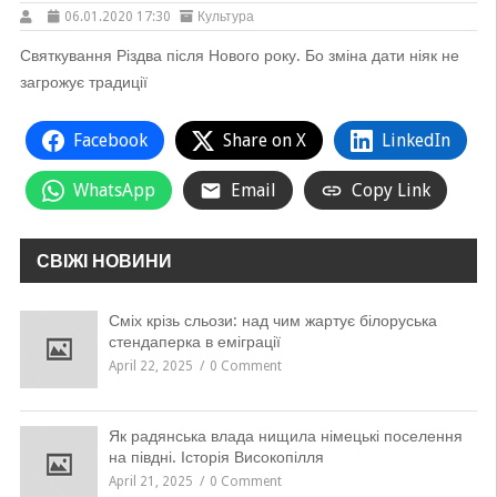
06.01.2020 17:30
Культура
Святкування Різдва після Нового року. Бо зміна дати ніяк не
загрожує традиції
Facebook
Share on X
LinkedIn
WhatsApp
Email
Copy Link
СВІЖІ НОВИНИ
Сміх крізь сльози: над чим жартує білоруська
стендаперка в еміграції
April 22, 2025
0 Comment
Як радянська влада нищила німецькі поселення
на півдні. Історія Високопілля
April 21, 2025
0 Comment