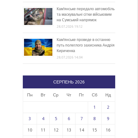
Кам’янське передало автомобіль
та маскувальні сітки військовим
на Сумський напрямок
28.07.2026 19:12
Кам’янське проведе в останню
путь полеглого захисника Андрія
Кириченка
28.07.2026 14:04
СЕРПЕНЬ 2026
Пн
Вт
Ср
Чт
Пт
Сб
Нд
1
2
3
4
5
6
7
8
9
10
11
12
13
14
15
16