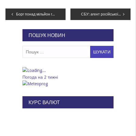
Навігація
Борг понад мільйон гривень: кому з 9 по 13 вересня у Дніпрі відріжуть воду
СБУ: агент російської розвідки розміщував відеокамери для коригування ударів по Києву
записів
ПОШУК НОВИН
Пошук:
Погода на 2 тижні
КУРС ВАЛЮТ