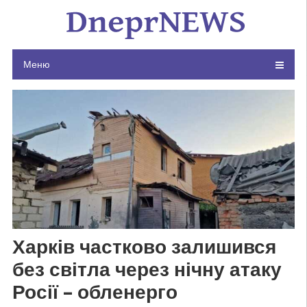
Skip
to
content
Меню
Харків частково залишився
без світла через нічну атаку
Росії – обленерго