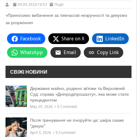
09.09.2024 10:53
Події
«Приносимо вибачення за тимчасові незручності та дякуємо
за розуміння»
Facebook
Share on X
LinkedIn
WhatsApp
Email
Copy Link
СВІЖІ НОВИНИ
Державне майно, родинні зв’язки та Верховний
Суд: справа «Дніпродіпрошахту», яка може стати
прецедентом
May 29, 2026
0 Comment
Після тренування не ігноруйте це: шкіра скаже
“дякую”
April 3, 2026
0 Comment