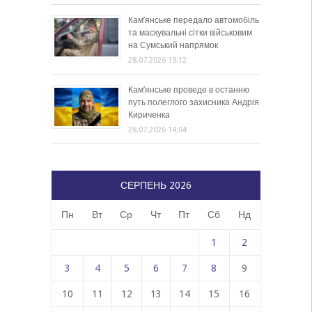
Кам’янське передало автомобіль
та маскувальні сітки військовим
на Сумський напрямок
28.07.2026 19:12
Кам’янське проведе в останню
путь полеглого захисника Андрія
Кириченка
28.07.2026 14:04
СЕРПЕНЬ 2026
Пн
Вт
Ср
Чт
Пт
Сб
Нд
1
2
3
4
5
6
7
8
9
10
11
12
13
14
15
16