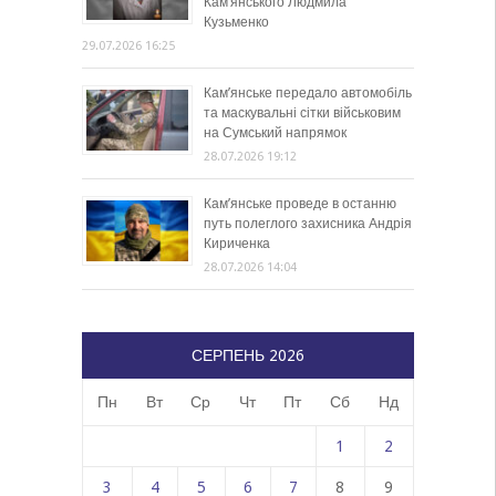
Кам’янського Людмила
Кузьменко
29.07.2026 16:25
Кам’янське передало автомобіль
та маскувальні сітки військовим
на Сумський напрямок
28.07.2026 19:12
Кам’янське проведе в останню
путь полеглого захисника Андрія
Кириченка
28.07.2026 14:04
СЕРПЕНЬ 2026
Пн
Вт
Ср
Чт
Пт
Сб
Нд
1
2
3
4
5
6
7
8
9