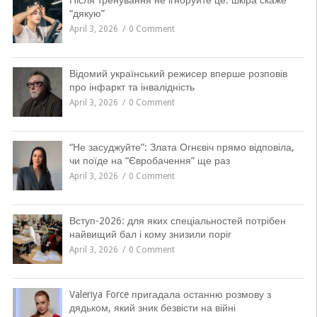
Після тренування не ігноруйте це: шкіра скаже
“дякую”
April 3, 2026
0 Comment
Відомий український режисер вперше розповів
про інфаркт та інвалідність
April 3, 2026
0 Comment
“Не засуджуйте”: Злата Огнєвіч прямо відповіла,
чи поїде на “Євробачення” ще раз
April 3, 2026
0 Comment
Вступ-2026: для яких спеціальностей потрібен
найвищий бал і кому знизили поріг
April 3, 2026
0 Comment
Valeriya Force пригадала останню розмову з
дядьком, який зник безвісти на війні