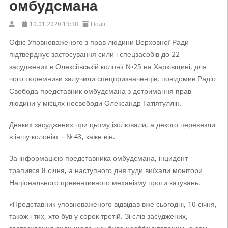
омбудсмана
10.01.2020 19:38
Події
Офіс Уповноваженого з прав людини Верховної Ради
підтверджує застосування сили і спецзасобів до 22
засуджених в Олексіївській колонії №25 на Харківщині, для
чого тюремники залучили спецпризначенців, повідомив Радіо
Свобода представник омбудсмана з дотримання прав
людини у місцях несвободи Олександр Гатіятуллін.
Деяких засуджених при цьому ізолювали, а декого перевезли
в іншу колонію – №43, каже він.
За інформацією представника омбудсмана, інцидент
трапився 8 січня, а наступного дня туди виїхали монітори
Національного превентивного механізму проти катувань.
«Представник уповноваженого відвідав вже сьогодні, 10 січня,
також і тих, хто був у сорок третій. Зі слів засуджених,