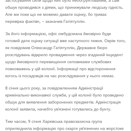
застосування сили щодо них було необґрунтованим, а сам
обшук проводився з діями, що принижували людську гідність.
Але ми поки що не можемо давати оцінку, бо триває
перевірка фактів», – зазначив Гатіятуллін.
За його інформацією, офіс омбудсмана ймовірно буде
готовий дати оцінку ситуації вже наступного тижня. Окрім того,
як повідомив Олександр Гатіятуллін, Державне бюро
розслідувань відкрило провадження через згаданий інцидент
щодо ймовірного перевищення силовиками службових
повноважень у цій колонії. Інформації про відсторонення
когось із посадовців на час розслідування у нього немає.
8 січня цього року, за повідомленням Адміністрації
кримінально-виконавчої служби, у цій колонії було проведено
обшук для виявлення заборонених предметів. Адмінстрація
колонії заявила, начебто ув’язнені готувались до бунту.
Тим часом, 9 січня Харківська правозахисна група
оприлюднила інформацію про скарги ув’язнених на жорстоке