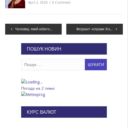
April 2, 2026
0 Comment
Навігація
Чоловіку, який нібито хотів підірвати екскомандира ЗСУ, повідомили про підозру – прокуратура
Фігурант «справи Хізб ут-Тахрір» Абдулганієв потребує медичної допомоги – Денісова
записів
ПОШУК НОВИН
Пошук:
Погода на 2 тижні
КУРС ВАЛЮТ