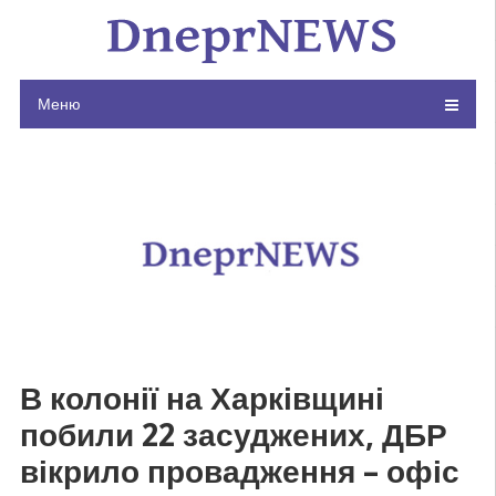
Skip
to
content
Меню
В колонії на Харківщині
побили 22 засуджених, ДБР
вікрило провадження – офіс