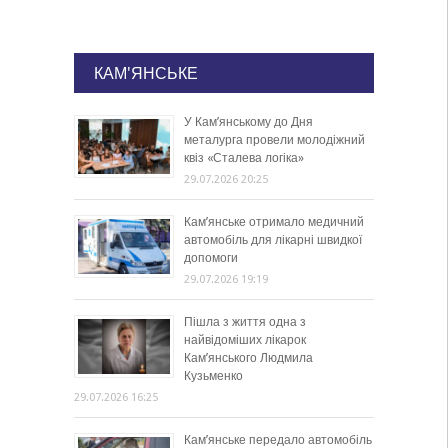
КАМ'ЯНСЬКЕ
У Кам’янському до Дня
металурга провели молодіжний
квіз «Сталева логіка»
29.07.2026 20:25
Кам’янське отримало медичний
автомобіль для лікарні швидкої
допомоги
29.07.2026 19:19
Пішла з життя одна з
найвідоміших лікарок
Кам’янського Людмила
Кузьменко
29.07.2026 16:25
Кам’янське передало автомобіль