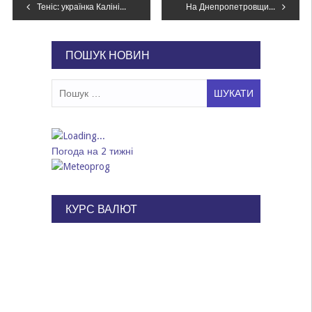
Навігація
Теніс: українка Калініна програла у кваліфікації Australian Open
На Днепропетровщине в гаражах “накрыли” пункт приема металлолома: что грозит организаторам, – ФОТО
записів
ПОШУК НОВИН
Пошук:
Погода на 2 тижні
КУРС ВАЛЮТ