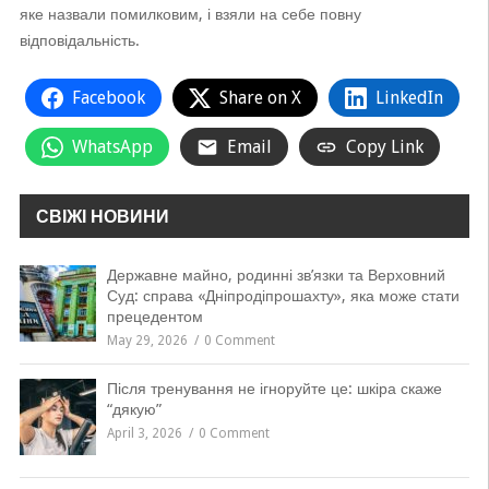
яке назвали помилковим, і взяли на себе повну
відповідальність.
Facebook
Share on X
LinkedIn
WhatsApp
Email
Copy Link
СВІЖІ НОВИНИ
Державне майно, родинні зв’язки та Верховний
Суд: справа «Дніпродіпрошахту», яка може стати
прецедентом
May 29, 2026
0 Comment
Після тренування не ігноруйте це: шкіра скаже
“дякую”
April 3, 2026
0 Comment