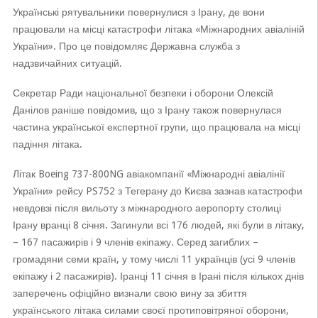
Українські рятувальники повернулися з Ірану, де вони
працювали на місці катастрофи літака «Міжнародних авіаліній
України». Про це повідомляє Державна служба з
надзвичайних ситуацій.
Секретар Ради національної безпеки і оборони Олексій
Данілов раніше повідомив, що з Ірану також повернулася
частина української експертної групи, що працювала на місці
падіння літака.
Літак Boeing 737-800NG авіакомпанії «Міжнародні авіалінії
України» рейсу PS752 з Тегерану до Києва зазнав катастрофи
невдовзі після вильоту з міжнародного аеропорту столиці
Ірану вранці 8 січня. Загинули всі 176 людей, які були в літаку,
– 167 пасажирів і 9 членів екіпажу. Серед загиблих –
громадяни семи країн, у тому числі 11 українців (усі 9 членів
екіпажу і 2 пасажирів). Іранці 11 січня в Ірані після кількох днів
заперечень офіційно визнали свою вину за збиття
українського літака силами своєї протиповітряної оборони,