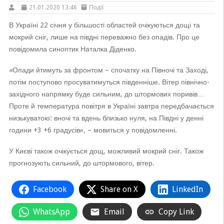
21.01.2020 13:46
Події
В Україні 22 січня у більшості областей очікуються дощі та
мокрий сніг, лише на півдні переважно без опадів. Про це
повідомила синоптик Наталка Діденко.
«Опади йтимуть за фронтом – спочатку на Півночі та Заході,
потім поступово просуватимуться південніше. Вітер північно-
західного напрямку буде сильним, до штормових поривів…
Проте й температура повітря в Україні завтра передбачається
низькуватою: вночі та вдень близько нуля, на Півдні у денні
години +3 +6 градусів», – мовиться у повідомленні.
У Києві також очікується дощ, можливий мокрий сніг. Також
прогнозують сильний, до штормового, вітер.
Facebook
Share on X
LinkedIn
WhatsApp
Email
Copy Link