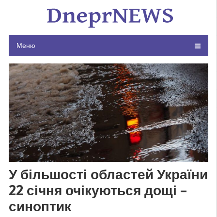
Skip
to
content
Меню
У більшості областей України
22 січня очікуються дощі –
синоптик