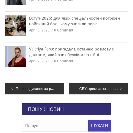
Вступ-2026: для яких спеціальностей потрібен
найвищий бал і кому знизили поріг
April 3, 2026
0 Comment
Valeriya Force пригадала останню розмову з
дядьком, який зник безвісти на війні
April 2, 2026
0 Comment
Навігація
Переслідування за релігійні переконання неможливо компенсувати будівництвом мечеті ‒ активісти
СБУ: кримчанка з російським паспортом намагалася влаштуватися у Міноборони України
записів
ПОШУК НОВИН
Пошук: