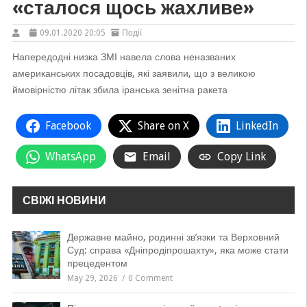
«сталося щось жахливе»
09.01.2020 20:05
Події
Напередодні низка ЗМІ навела слова неназваних
американських посадовців, які заявили, що з великою
ймовірністю літак збила іранська зенітна ракета
Facebook
Share on X
LinkedIn
WhatsApp
Email
Copy Link
СВІЖІ НОВИНИ
Державне майно, родинні зв’язки та Верховний
Суд: справа «Дніпродіпрошахту», яка може стати
прецедентом
May 29, 2026
0 Comment