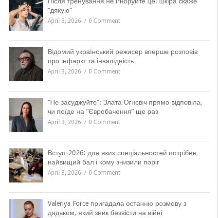
Після тренування не ігноруйте це: шкіра скаже
“дякую”
April 3, 2026
0 Comment
Відомий український режисер вперше розповів
про інфаркт та інвалідність
April 3, 2026
0 Comment
“Не засуджуйте”: Злата Огнєвіч прямо відповіла,
чи поїде на “Євробачення” ще раз
April 3, 2026
0 Comment
Вступ-2026: для яких спеціальностей потрібен
найвищий бал і кому знизили поріг
April 3, 2026
0 Comment
Valeriya Force пригадала останню розмову з
дядьком, який зник безвісти на війні