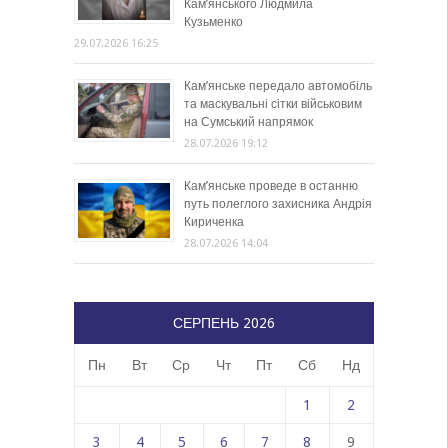
Кам’янського Людмила
Кузьменко
29.07.2026 16:25
Кам’янське передало автомобіль
та маскувальні сітки військовим
на Сумський напрямок
28.07.2026 19:12
Кам’янське проведе в останню
путь полеглого захисника Андрія
Кириченка
28.07.2026 14:04
СЕРПЕНЬ 2026
Пн
Вт
Ср
Чт
Пт
Сб
Нд
1
2
3
4
5
6
7
8
9