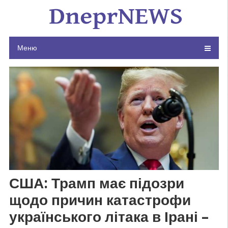
Skip
to
content
Меню
США: Трамп має підозри
щодо причин катастрофи
українського літака в Ірані –