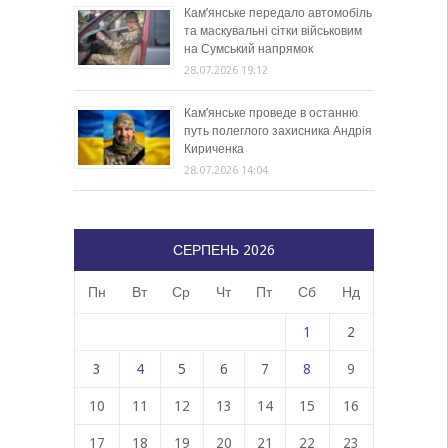
Кам’янське передало автомобіль
та маскувальні сітки військовим
на Сумський напрямок
28.07.2026 19:12
Кам’янське проведе в останню
путь полеглого захисника Андрія
Кириченка
28.07.2026 14:04
СЕРПЕНЬ 2026
Пн
Вт
Ср
Чт
Пт
Сб
Нд
1
2
3
4
5
6
7
8
9
10
11
12
13
14
15
16
17
18
19
20
21
22
23