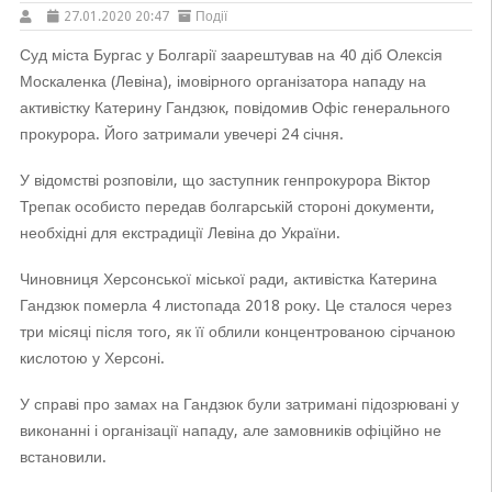
27.01.2020 20:47
Події
Суд міста Бургас у Болгарії заарештував на 40 діб Олексія
Москаленка (Левіна), імовірного організатора нападу на
активістку Катерину Гандзюк, повідомив Офіс генерального
прокурора. Його затримали увечері 24 січня.
У відомстві розповіли, що заступник генпрокурора Віктор
Трепак особисто передав болгарській стороні документи,
необхідні для екстрадиції Левіна до України.
Чиновниця Херсонської міської ради, активістка Катерина
Гандзюк померла 4 листопада 2018 року. Це сталося через
три місяці після того, як її облили концентрованою сірчаною
кислотою у Херсоні.
У справі про замах на Гандзюк були затримані підозрювані у
виконанні і організації нападу, але замовників офіційно не
встановили.