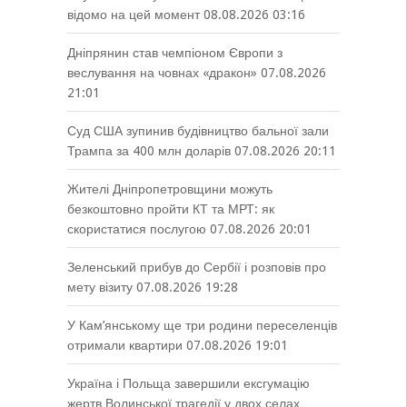
відомо на цей момент
08.08.2026 03:16
Дніпрянин став чемпіоном Європи з
веслування на човнах «дракон»
07.08.2026
21:01
Суд США зупинив будівництво бальної зали
Трампа за 400 млн доларів
07.08.2026 20:11
Жителі Дніпропетровщини можуть
безкоштовно пройти КТ та МРТ: як
скористатися послугою
07.08.2026 20:01
Зеленський прибув до Сербії і розповів про
мету візиту
07.08.2026 19:28
У Кам’янському ще три родини переселенців
отримали квартири
07.08.2026 19:01
Україна і Польща завершили ексгумацію
жертв Волинської трагедії у двох селах