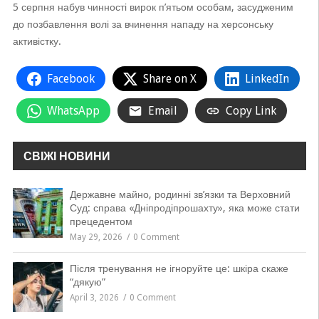
5 серпня набув чинності вирок п’ятьом особам, засудженим
до позбавлення волі за вчинення нападу на херсонську
активістку.
Facebook
Share on X
LinkedIn
WhatsApp
Email
Copy Link
СВІЖІ НОВИНИ
Державне майно, родинні зв’язки та Верховний
Суд: справа «Дніпродіпрошахту», яка може стати
прецедентом
May 29, 2026
0 Comment
Після тренування не ігноруйте це: шкіра скаже
“дякую”
April 3, 2026
0 Comment