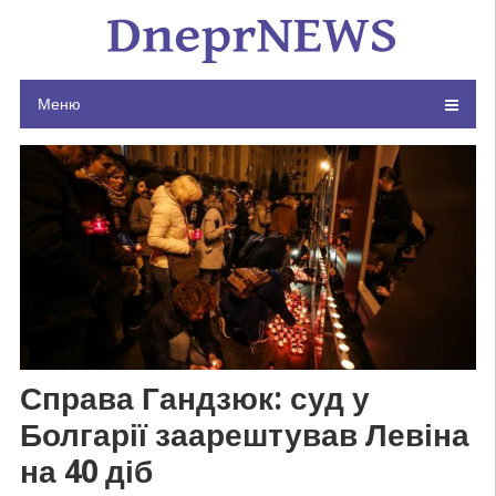
Skip
to
content
Меню
Справа Гандзюк: суд у
Болгарії заарештував Левіна
на 40 діб