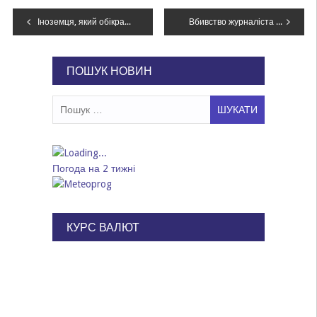
Навігація
Іноземця, який обікрав автомобіль співачки Maruv, заарештували – прокуратура
Вбивство журналіста Сергієнка: Офіс генпрокурора направив обвинувальний акт до суду
записів
ПОШУК НОВИН
Пошук:
Погода на 2 тижні
КУРС ВАЛЮТ