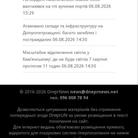
вантажівок на тлі зупинки портів
06.08.2026
15:29
Атаковано склади та інфраструктуру на
Дніпропетровщині: багато загиблих і
постраждалих
06.08.2026 14:30
Масштабне відключення світла у
Кам’янському: де не буде світла 7 серпня
протягом 11 годин
06.08.2026 14:30
© 2016-2026 DneprNews
news@dneprnews.net
тел. 096 008 78 94
Дозволяється цитування матеріалів без отримання
попередньої згоди DneprLife за умови розміщення в тексті
посилання на сайт.
Для інтернет-видань обов'язково розміщення прямого,
відкритого для пошукових систем гіперпосилання не нижче