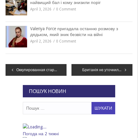
найвищий бал і кому знизили поріг
April 3, 2026
0 Comment
Valeriya Force пригадала останню розмову з
дядьком, який зник безвісти на війні
April 2, 2026
0 Comment
Навігація
Оккупированная старина. Что осталось от Юзовки в Донецке
Британія не уточнила, чи приберуть тризуб з «посібника екстремізму» – посольство
записів
ПОШУК НОВИН
Пошук:
Погода на 2 тижні