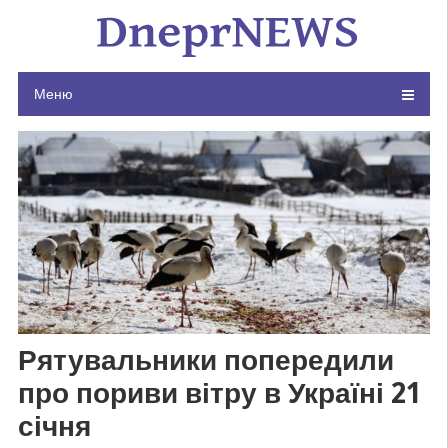
Skip
to
content
Меню
Рятувальники попередили
про пориви вітру в Україні 21
січня