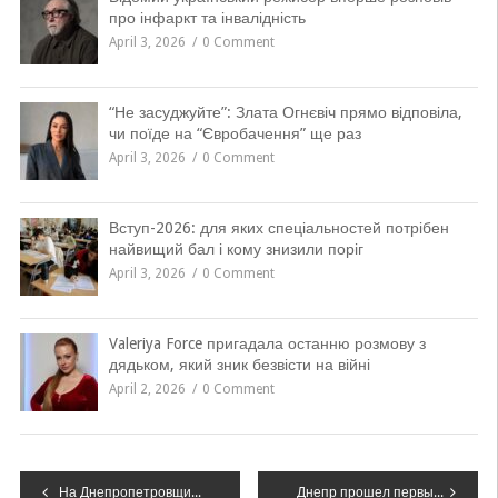
про інфаркт та інвалідність
April 3, 2026
0 Comment
“Не засуджуйте”: Злата Огнєвіч прямо відповіла,
чи поїде на “Євробачення” ще раз
April 3, 2026
0 Comment
Вступ-2026: для яких спеціальностей потрібен
найвищий бал і кому знизили поріг
April 3, 2026
0 Comment
Valeriya Force пригадала останню розмову з
дядьком, який зник безвісти на війні
April 2, 2026
0 Comment
Навігація
На Днепропетровщине промышлял серийный вор
Днепр прошел первый этап конкурса за звание «Большая культурная столица Украины»