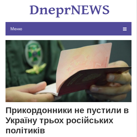
Skip
to
content
Меню
Прикордонники не пустили в
Україну трьох російських
політиків