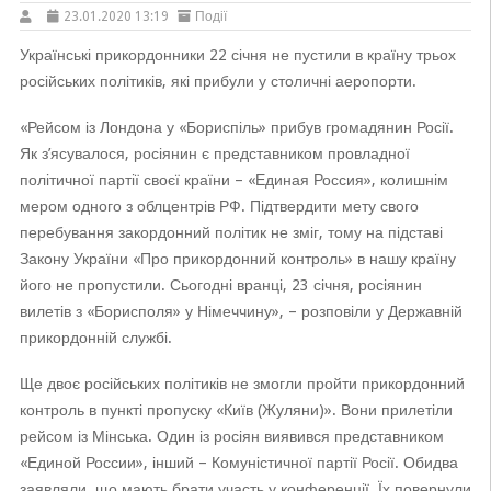
23.01.2020 13:19
Події
Українські прикордонники 22 січня не пустили в країну трьох
російських політиків, які прибули у столичні аеропорти.
«Рейсом із Лондона у «Бориспіль» прибув громадянин Росії.
Як з’ясувалося, росіянин є представником провладної
політичної партії своєї країни – «Единая Россия», колишнім
мером одного з облцентрів РФ. Підтвердити мету свого
перебування закордонний політик не зміг, тому на підставі
Закону України «Про прикордонний контроль» в нашу країну
його не пропустили. Сьогодні вранці, 23 січня, росіянин
вилетів з «Борисполя» у Німеччину», – розповіли у Державній
прикордонній службі.
Ще двоє російських політиків не змогли пройти прикордонний
контроль в пункті пропуску «Київ (Жуляни)». Вони прилетіли
рейсом із Мінська. Один із росіян виявився представником
«Единой России», інший – Комуністичної партії Росії. Обидва
заявляли, що мають брати участь у конференції. Їх повернули