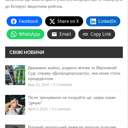
до Білорусі зворотним рейсом.
Facebook
Share on X
LinkedIn
WhatsApp
Email
Copy Link
СВІЖІ НОВИНИ
Державне майно, родинні зв’язки та Верховний
Суд: справа «Дніпродіпрошахту», яка може стати
прецедентом
May 29, 2026
0 Comment
Після тренування не ігноруйте це: шкіра скаже
“дякую”
April 3, 2026
0 Comment
Відомий український режисер вперше розповів