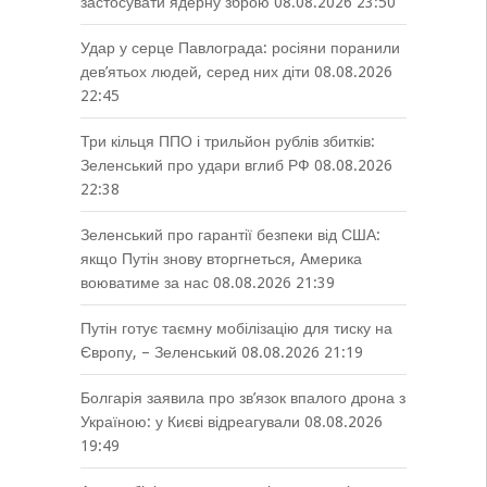
застосувати ядерну зброю
08.08.2026 23:50
Удар у серце Павлограда: росіяни поранили
дев’ятьох людей, серед них діти
08.08.2026
22:45
Три кільця ППО і трильйон рублів збитків:
Зеленський про удари вглиб РФ
08.08.2026
22:38
Зеленський про гарантії безпеки від США:
якщо Путін знову вторгнеться, Америка
воюватиме за нас
08.08.2026 21:39
Путін готує таємну мобілізацію для тиску на
Європу, – Зеленський
08.08.2026 21:19
Болгарія заявила про зв’язок впалого дрона з
Україною: у Києві відреагували
08.08.2026
19:49