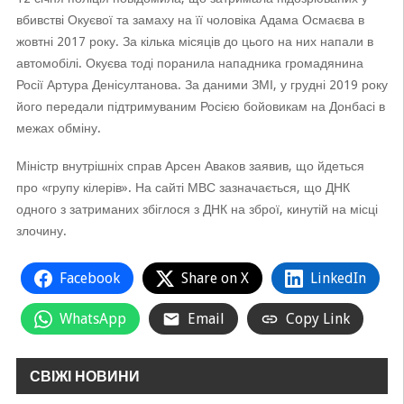
вбивстві Окуєвої та замаху на її чоловіка Адама Осмаєва в
жовтні 2017 року. За кілька місяців до цього на них напали в
автомобілі. Окуєва тоді поранила нападника громадянина
Росії Артура Денісултанова. За даними ЗМІ, у грудні 2019 року
його передали підтримуваним Росією бойовикам на Донбасі в
межах обміну.
Міністр внутрішніх справ Арсен Аваков заявив, що йдеться
про «групу кілерів». На сайті МВС зазначається, що ДНК
одного з затриманих збіглося з ДНК на зброї, кинутій на місці
злочину.
Facebook
Share on X
LinkedIn
WhatsApp
Email
Copy Link
СВІЖІ НОВИНИ