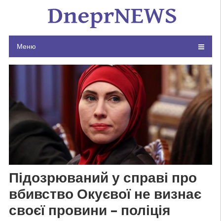
Skip
to
content
Меню
Підозрюваний у справі про
вбивство Окуєвої не визнає
своєї провини – поліція