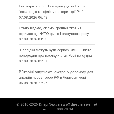
Генсекретар ООН засудив удари Росії й
“ескалацію конфлікту на території РФ”
07.08.2026 06:48
Стало відомо, скільки грошей Україна
отримає від НАТО цього і наступного року
07.08.2026 03:58
“Наслідки можуть бути серйозними”: Сибіга
попередив про наслідки атак Росії на судна
07.08.2026 01:53
В Україні запускають екстрену допомогу для
аграріїв через терор РФ в Чорному морі
06.08.2026 22:25
© 2016-2026 DneprNews
news@dneprnews.net
тел. 096 008 78 94