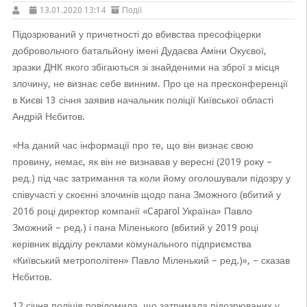
13.01.2020 13:14
Події
Підозрюваний у причетності до вбивства пресофіцерки
добровольчого батальйону імені Дудаєва Аміни Окуєвої,
зразки ДНК якого збігаються зі знайденими на зброї з місця
злочину, не визнає себе винним. Про це на пресконференції
в Києві 13 січня заявив начальник поліції Київської області
Андрій Нєбитов.
«На даний час інформації про те, що він визнає свою
провину, немає, як він не визнавав у вересні (2019 року –
ред.) під час затримання та коли йому оголошували підозру у
співучасті у скоєнні злочинів щодо пана Зможного (вбитий у
2016 році директор компанії «Caparol Україна» Павло
Зможний – ред.) і пана Міленького (вбитий у 2019 році
керівник відділу реклами комунального підприємства
«Київський метрополітен» Павло Міленький – ред.)», – сказав
Нєбитов.
12 січня поліція повідомила, що затримала підозрюваних у