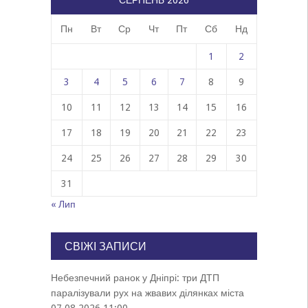
СЕРПЕНЬ 2026
Пн
Вт
Ср
Чт
Пт
Сб
Нд
1
2
3
4
5
6
7
8
9
10
11
12
13
14
15
16
17
18
19
20
21
22
23
24
25
26
27
28
29
30
31
« Лип
СВІЖІ ЗАПИСИ
Небезпечний ранок у Дніпрі: три ДТП
паралізували рух на жвавих ділянках міста