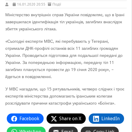
16.01.2020 20:55
Події
Міністерство внутрішніх справ України повідомляє, що в Ірані
завершилася ідентифікація тіл українців, загиблих внаслідок
збиття українського літака.
«Сьогодні експерти МВС, які перебувають у Тегерані,
отримали ДНК-профілі останків всіх 11 загиблих громадян
України. Проводиться підготовка для подальшої передачі до
України. За попередньою інформацією, передачу тіл 11
загиблих планується провести до 19 січня 2020 року», –
йдеться в повідомленні.
У МВС нагадали, що 15 рятувальників, четверо слідчих і троє
експертів міністерства допомагають іранським колегам
розслідувати причини катастрофи українського «Боїнга».
Facebook
Share on X
LinkedIn
WhatsApp
Email
Copy Link