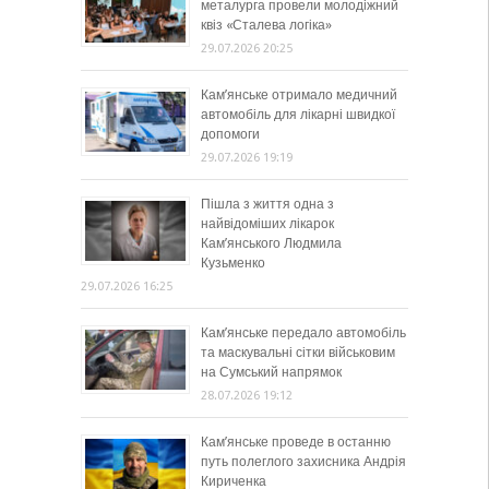
металурга провели молодіжний
квіз «Сталева логіка»
29.07.2026 20:25
Кам’янське отримало медичний
автомобіль для лікарні швидкої
допомоги
29.07.2026 19:19
Пішла з життя одна з
найвідоміших лікарок
Кам’янського Людмила
Кузьменко
29.07.2026 16:25
Кам’янське передало автомобіль
та маскувальні сітки військовим
на Сумський напрямок
28.07.2026 19:12
Кам’янське проведе в останню
путь полеглого захисника Андрія
Кириченка