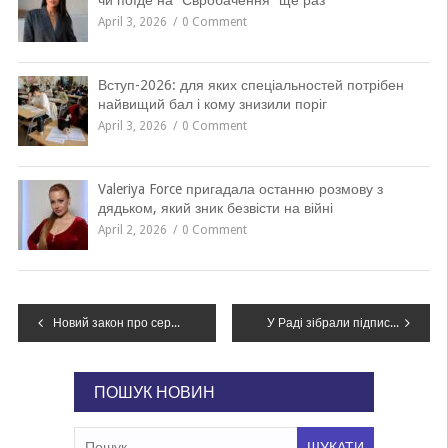
чи поїде на “Євробачення” ще раз
April 3, 2026
0 Comment
Вступ-2026: для яких спеціальностей потрібен
найвищий бал і кому знизили поріг
April 3, 2026
0 Comment
Valeriya Force пригадала останню розмову з
дядьком, який зник безвісти на війні
April 2, 2026
0 Comment
Навігація
Новий закон про середню освіту: головні новації
У Раді зібрали підписи для заборони гастролей російських артистів, у ОПЗЖ – проти
записів
ПОШУК НОВИН
Пошук: