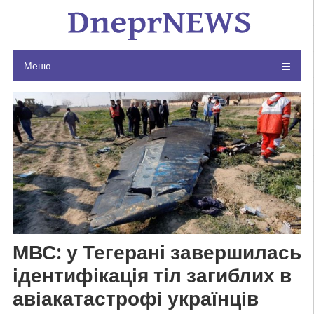
Skip
to
content
Меню
МВС: у Тегерані завершилась
ідентифікація тіл загиблих в
авіакатастрофі українців