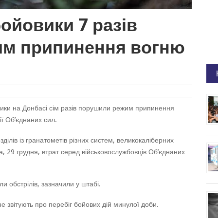
ойовики 7 разів
м припинення вогню
вики на Донбасі сім разів порушили режим припинення
ї Об’єднаних сил.
зділів із гранатометів різних систем, великокаліберних
ра, 29 грудня, втрат серед військовослужбовців Об’єднаних
и обстрілів, зазначили у штабі.
е звітують про перебіг бойових дій минулої доби.