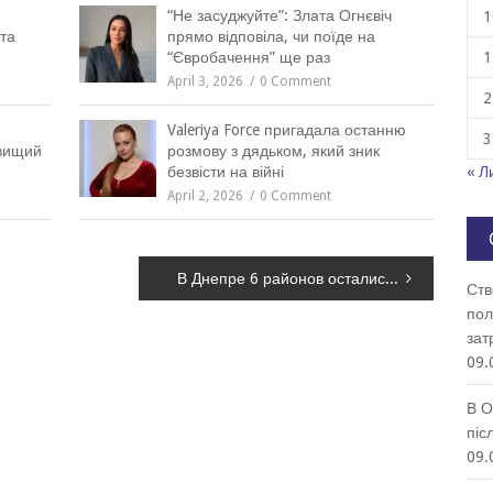
“Не засуджуйте”: Злата Огнєвіч
1
та
прямо відповіла, чи поїде на
“Євробачення” ще раз
1
April 3, 2026
0 Comment
2
Valeriya Force пригадала останню
3
йвищий
розмову з дядьком, який зник
безвісти на війні
« Л
April 2, 2026
0 Comment
В Днепре 6 районов остались без света: адреса
Ств
пол
зат
09.
В О
піс
09.