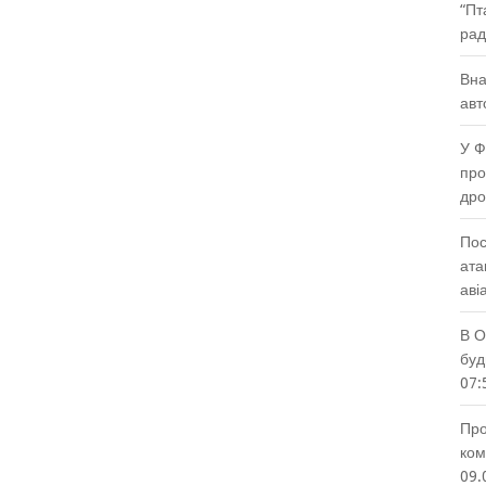
“Пт
рад
Вна
авт
У Ф
про
др
Пос
ата
аві
В О
буд
07:
Про
ком
09.