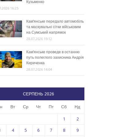
Кузьменко
7.2026 16:25
Кам’янське передало автомобіль
та маскувальні сітки військовим
на Сумський напрямок
28.07.2026 19:12
Кам’янське проведе в останню
путь полеглого захисника Андрія
Кириченка
28.07.2026 14:04
СЕРПЕНЬ 2026
н
Вт
Ср
Чт
Пт
Сб
Нд
1
2
3
4
5
6
7
8
9