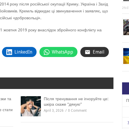
014 року після російської окупації Криму. Україна і Захід
29.0
бойовиків. Кремль відкидає ці звинувачення і заявляє, що
ійські «добровольці».
1 жовтня 2019 року внаслідок збройного конфлікту на
LinkedIn
WhatsApp
Email
зки та
Після тренування не ігноруйте це:
П
шкіра скаже “дякую”
е стати
April 3, 2026
0 Comment