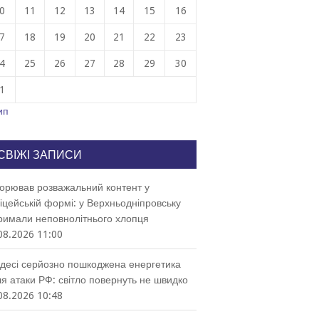
0
11
12
13
14
15
16
7
18
19
20
21
22
23
4
25
26
27
28
29
30
1
ип
СВІЖІ ЗАПИСИ
орював розважальний контент у
іцейській формі: у Верхньодніпровську
римали неповнолітнього хлопця
08.2026 11:00
десі серйозно пошкоджена енергетика
ля атаки РФ: світло повернуть не швидко
08.2026 10:48