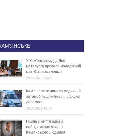
КАМ'ЯНСЬКЕ
У Кам’янському до Дня
металурга провели молодіжний
квіз «Сталева логіка»
29.07.2026 20:25
Кам’янське отримало медичний
автомобіль для лікарні швидкої
допомоги
29.07.2026 19:19
Пішла з життя одна з
найвідоміших лікарок
Кам’янського Людмила