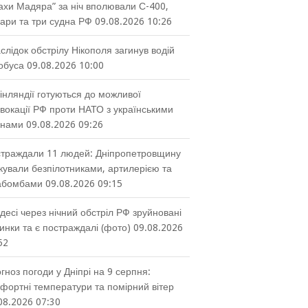
ахи Мадяра” за ніч вполювали С-400,
ари та три судна РФ
09.08.2026 10:26
слідок обстрілу Нікополя загинув водій
обуса
09.08.2026 10:00
інляндії готуються до можливої
вокації РФ проти НАТО з українськими
онами
09.08.2026 09:26
траждали 11 людей: Дніпропетровщину
кували безпілотниками, артилерією та
абомбами
09.08.2026 09:15
десі через нічний обстріл РФ зруйновані
инки та є постраждалі (фото)
09.08.2026
52
гноз погоди у Дніпрі на 9 серпня:
фортні температури та помірний вітер
08.2026 07:30