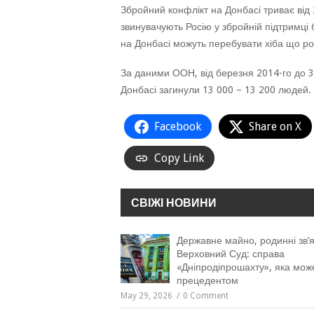
Збройний конфлікт на Донбасі триває від 2
звинувачують Росію у збройній підтримці 
на Донбасі можуть перебувати хіба що рос
За даними ООН, від березня 2014-го до 3
Донбасі загинули 13 000 – 13 200 людей.
Facebook
Share on X
Copy Link
СВІЖІ НОВИНИ
Державне майно, родинні зв’я
Верховний Суд: справа
«Дніпродіпрошахту», яка мож
прецедентом
May 29, 2026
0 Comment