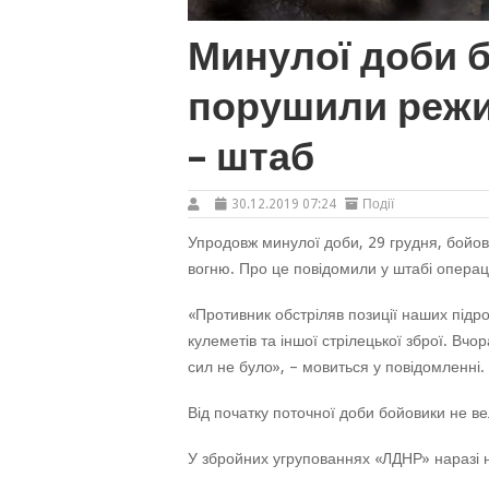
Минулої доби б
порушили режи
– штаб
30.12.2019 07:24
Події
Упродовж минулої доби, 29 грудня, бойо
вогню. Про це повідомили у штабі операці
«Противник обстріляв позиції наших підро
кулеметів та іншої стрілецької зброї. Вчо
сил не було», – мовиться у повідомленні.
Від початку поточної доби бойовики не вел
У збройних угрупованнях «ЛДНР» наразі н