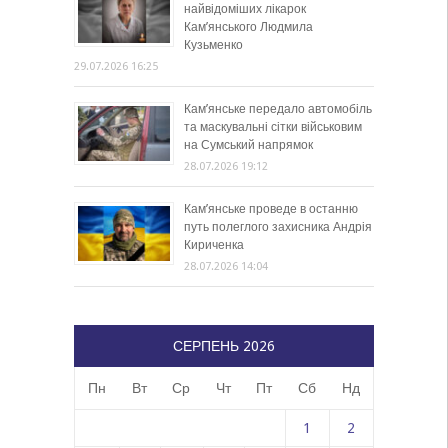
найвідоміших лікарок
Кам’янського Людмила
Кузьменко
29.07.2026 16:25
Кам’янське передало автомобіль
та маскувальні сітки військовим
на Сумський напрямок
28.07.2026 19:12
Кам’янське проведе в останню
путь полеглого захисника Андрія
Кириченка
28.07.2026 14:04
СЕРПЕНЬ 2026
Пн
Вт
Ср
Чт
Пт
Сб
Нд
1
2