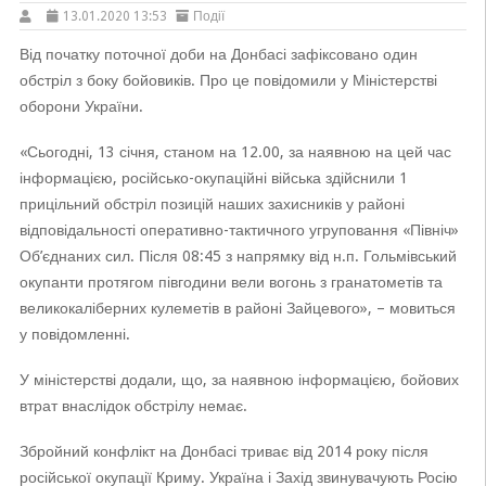
13.01.2020 13:53
Події
Від початку поточної доби на Донбасі зафіксовано один
обстріл з боку бойовиків. Про це повідомили у Міністерстві
оборони України.
«Сьогодні, 13 січня, станом на 12.00, за наявною на цей час
інформацією, російсько-окупаційні війська здійснили 1
прицільний обстріл позицій наших захисників у районі
відповідальності оперативно-тактичного угруповання «Північ»
Об’єднаних сил. Після 08:45 з напрямку від н.п. Гольмівський
окупанти протягом півгодини вели вогонь з гранатометів та
великокаліберних кулеметів в районі Зайцевого», – мовиться
у повідомленні.
У міністерстві додали, що, за наявною інформацією, бойових
втрат внаслідок обстрілу немає.
Збройний конфлікт на Донбасі триває від 2014 року після
російської окупації Криму. Україна і Захід звинувачують Росію