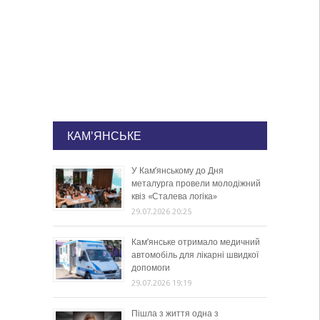
КАМ'ЯНСЬКЕ
У Кам’янському до Дня
металурга провели молодіжний
квіз «Сталева логіка»
29.07.2026 20:25
Кам’янське отримало медичний
автомобіль для лікарні швидкої
допомоги
29.07.2026 19:19
Пішла з життя одна з