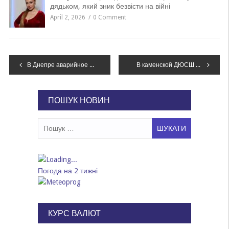
дядьком, який зник безвісти на війні
April 2, 2026
0 Comment
Навігація
В Днепре аварийное отключение воды: без воды остался целый жилмассив
В каменской ДЮСШ №1 прошла матчевая встреча тхэквондистов
записів
ПОШУК НОВИН
Пошук:
Погода на 2 тижні
КУРС ВАЛЮТ