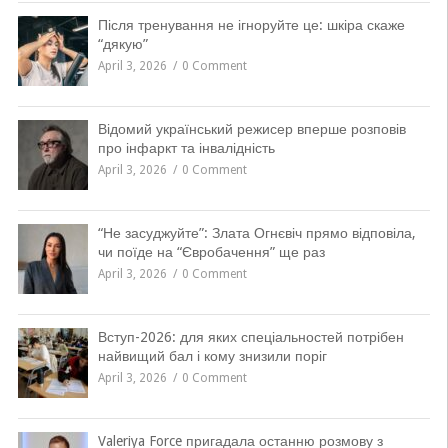
Після тренування не ігноруйте це: шкіра скаже
“дякую”
April 3, 2026
0 Comment
Відомий український режисер вперше розповів
про інфаркт та інвалідність
April 3, 2026
0 Comment
“Не засуджуйте”: Злата Огнєвіч прямо відповіла,
чи поїде на “Євробачення” ще раз
April 3, 2026
0 Comment
Вступ-2026: для яких спеціальностей потрібен
найвищий бал і кому знизили поріг
April 3, 2026
0 Comment
Valeriya Force пригадала останню розмову з