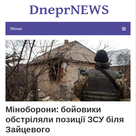
Skip
to
content
Меню
Міноборони: бойовики
обстріляли позиції ЗСУ біля
Зайцевого