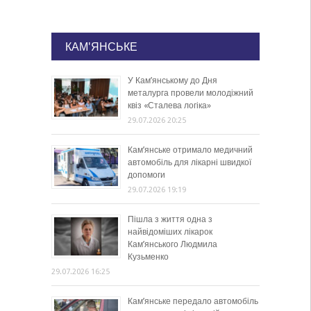
КАМ'ЯНСЬКЕ
У Кам’янському до Дня
металурга провели молодіжний
квіз «Сталева логіка»
29.07.2026 20:25
Кам’янське отримало медичний
автомобіль для лікарні швидкої
допомоги
29.07.2026 19:19
Пішла з життя одна з
найвідоміших лікарок
Кам’янського Людмила
Кузьменко
29.07.2026 16:25
Кам’янське передало автомобіль