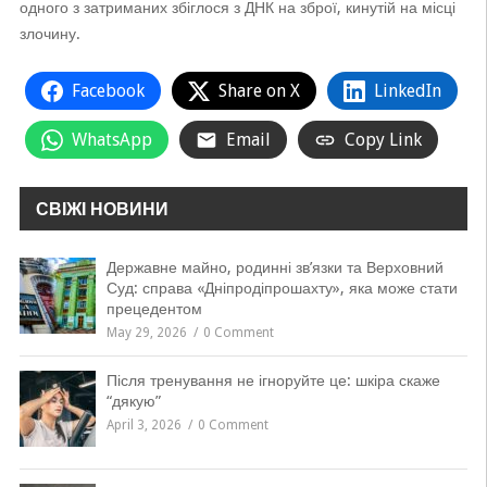
одного з затриманих збіглося з ДНК на зброї, кинутій на місці
злочину.
Facebook
Share on X
LinkedIn
WhatsApp
Email
Copy Link
СВІЖІ НОВИНИ
Державне майно, родинні зв’язки та Верховний
Суд: справа «Дніпродіпрошахту», яка може стати
прецедентом
May 29, 2026
0 Comment
Після тренування не ігноруйте це: шкіра скаже
“дякую”
April 3, 2026
0 Comment