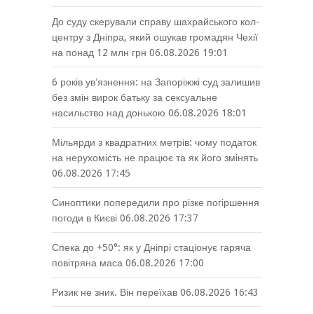
До суду скерували справу шахрайського кол-
центру з Дніпра, який ошукав громадян Чехії
на понад 12 млн грн
06.08.2026 19:01
6 років увʼязнення: на Запоріжжі суд залишив
без змін вирок батьку за сексуальне
насильство над донькою
06.08.2026 18:01
Мільярди з квадратних метрів: чому податок
на нерухомість не працює та як його змінять
06.08.2026 17:45
Синоптики попередили про різке погіршення
погоди в Києві
06.08.2026 17:37
Спека до +50°: як у Дніпрі стаціонує гаряча
повітряна маса
06.08.2026 17:00
Ризик не зник. Він переїхав
06.08.2026 16:43