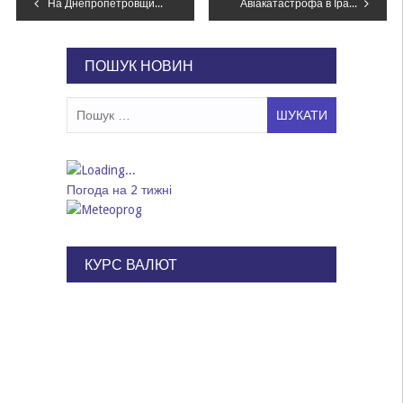
Навігація
На Днепропетровщине внедорожник съехал в водоем: погиб ребенок
Авіакатастрофа в Ірані: СБУ відкрила три кримінальні провадження
записів
ПОШУК НОВИН
Пошук:
Погода на 2 тижні
КУРС ВАЛЮТ