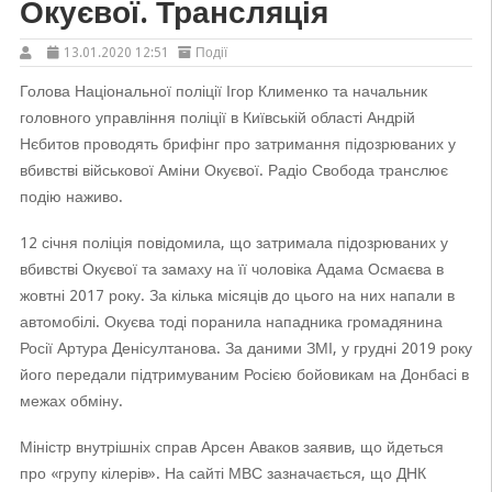
Окуєвої. Трансляція
13.01.2020 12:51
Події
Голова Національної поліції Ігор Клименко та начальник
головного управління поліції в Київській області Андрій
Нєбитов проводять брифінг про затримання підозрюваних у
вбивстві військової Аміни Окуєвої. Радіо Свобода транслює
подію наживо.
12 січня поліція повідомила, що затримала підозрюваних у
вбивстві Окуєвої та замаху на її чоловіка Адама Осмаєва в
жовтні 2017 року. За кілька місяців до цього на них напали в
автомобілі. Окуєва тоді поранила нападника громадянина
Росії Артура Денісултанова. За даними ЗМІ, у грудні 2019 року
його передали підтримуваним Росією бойовикам на Донбасі в
межах обміну.
Міністр внутрішніх справ Арсен Аваков заявив, що йдеться
про «групу кілерів». На сайті МВС зазначається, що ДНК