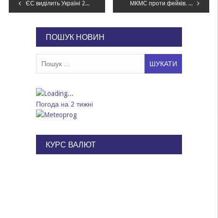
Навігація
ЄС виділить Україні 26 млн євро на підтримку сільського господарства
МКМС проти фейків. Як відбувалось обговорення законопроєкту
записів
ПОШУК НОВИН
Пошук:
Погода на 2 тижні
КУРС ВАЛЮТ