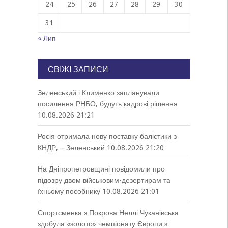
24
25
26
27
28
29
30
31
« Лип
СВІЖІ ЗАПИСИ
Зеленський і Клименко запланували
посилення РНБО, будуть кадрові рішення
10.08.2026 21:21
Росія отримала нову поставку балістики з
КНДР, – Зеленський
10.08.2026 21:20
На Дніпропетровщині повідомили про
підозру двом військовим-дезертирам та
їхньому пособнику
10.08.2026 21:01
Спортсменка з Покрова Неллі Чуканівська
здобула «золото» чемпіонату Європи з