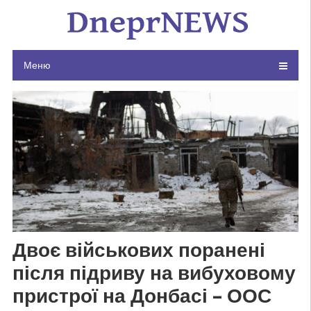
Skip
to
content
Меню
Двоє військових поранені
після підриву на вибуховому
пристрої на Донбасі – ООС