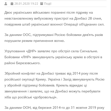
28.01.2020 19:22
Події
Двоє українських військових поранені після підриву на
невстановленому вибуховому пристрої на Донбасі 28 січня,
повідомив штаб української воєнної Операції об’єднаних сил.
За даними ООС, підтримувані Росією бойовики дев’ять разів
порушили режим припинення вогню.
Угруповання «ДНР» заявляє про обстріл села Сигнальне.
Бойовики «ЛНР» звинувачують українську армію в обстрілі в
районі Березовського.
Збройний конфлікт на Донбасі триває від 2014 року після
російської окупації Криму. Україна і Захід звинувачують Росію
у збройній підтримці бойовиків. Кремль відкидає ці
звинувачення і заявляє, що на Донбасі можуть перебувати
хіба що російські «добровольці».
За даними ООН, від березня 2014-го до 31 жовтня 2019 року