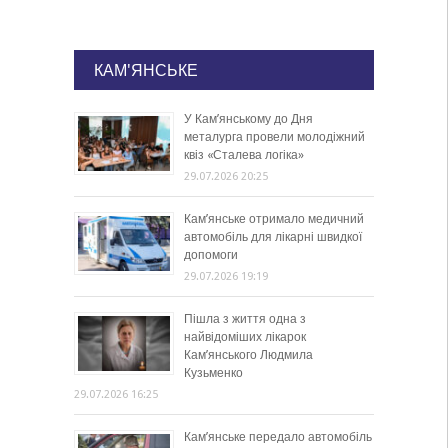
КАМ'ЯНСЬКЕ
У Кам’янському до Дня
металурга провели молодіжний
квіз «Сталева логіка»
29.07.2026 20:25
Кам’янське отримало медичний
автомобіль для лікарні швидкої
допомоги
29.07.2026 19:19
Пішла з життя одна з
найвідоміших лікарок
Кам’янського Людмила
Кузьменко
29.07.2026 16:25
Кам’янське передало автомобіль