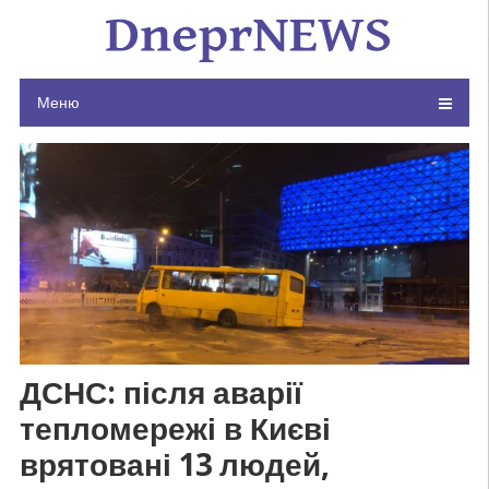
Skip
to
content
Меню
ДСНС: після аварії
тепломережі в Києві
врятовані 13 людей,