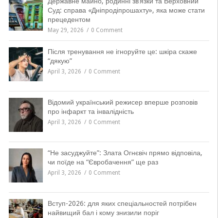
Державне майно, родинні зв’язки та Верховний
Суд: справа «Дніпродіпрошахту», яка може стати
прецедентом
May 29, 2026
0 Comment
Після тренування не ігноруйте це: шкіра скаже
“дякую”
April 3, 2026
0 Comment
Відомий український режисер вперше розповів
про інфаркт та інвалідність
April 3, 2026
0 Comment
“Не засуджуйте”: Злата Огнєвіч прямо відповіла,
чи поїде на “Євробачення” ще раз
April 3, 2026
0 Comment
Вступ-2026: для яких спеціальностей потрібен
найвищий бал і кому знизили поріг