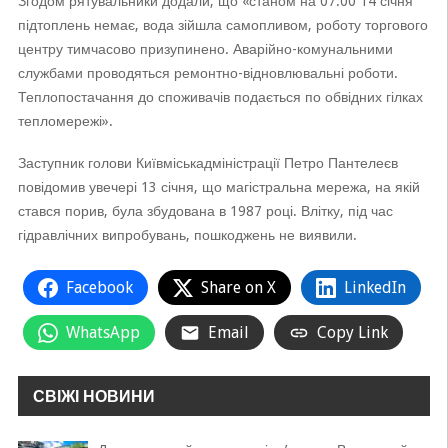
Згодом рятувальники додали, що «станом на 07:00 14 січня
підтоплень немає, вода зійшла самопливом, роботу торгового
центру тимчасово призупинено. Аварійно-комунальними
службами проводяться ремонтно-відновлювальні роботи.
Теплопостачання до споживачів подається по обвідних гілках
тепломережі».
Заступник голови Київміськадміністрації Петро Пантелеєв
повідомив увечері 13 січня, що магістральна мережа, на якій
стався порив, була збудована в 1987 році. Влітку, під час
гідравлічних випробувань, пошкоджень не виявили.
Facebook
Share on X
LinkedIn
WhatsApp
Email
Copy Link
СВІЖІ НОВИНИ