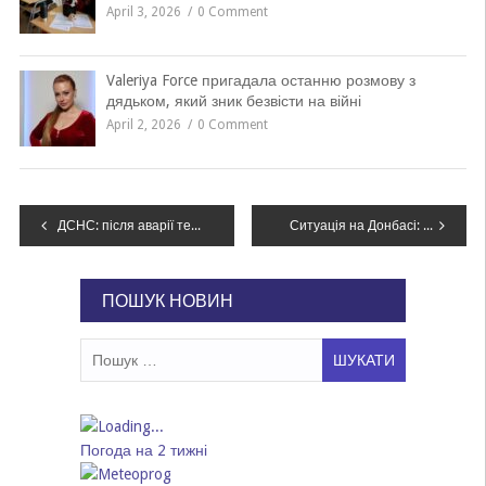
April 3, 2026
0 Comment
Valeriya Force пригадала останню розмову з
дядьком, який зник безвісти на війні
April 2, 2026
0 Comment
Навігація
ДСНС: після аварії тепломережі в Києві врятовані 13 людей, госпіталізовані з опіками 7
Ситуація на Донбасі: бойовики стріляли 6 разів, втрат немає – штаб
записів
ПОШУК НОВИН
Пошук:
Погода на 2 тижні