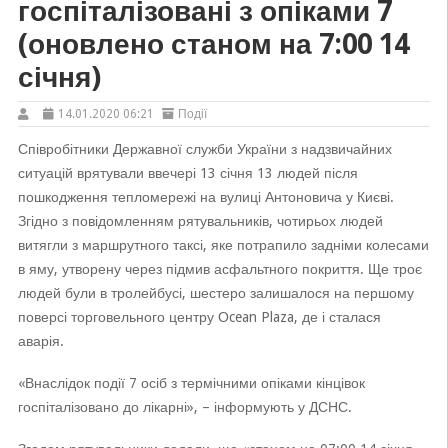
госпіталізовані з опіками 7
(оновлено станом на 7:00 14
січня)
14.01.2020 06:21
Події
Співробітники Державної служби України з надзвичайних
ситуацій врятували ввечері 13 січня 13 людей після
пошкодження тепломережі на вулиці Антоновича у Києві.
Згідно з повідомленням рятувальників, чотирьох людей
витягли з маршрутного таксі, яке потрапило задніми колесами
в яму, утворену через підмив асфальтного покриття. Ще троє
людей були в тролейбусі, шестеро залишалося на першому
поверсі торговельного центру Оcean Plaza, де і сталася
аварія.
«Внаслідок події 7 осіб з термічними опіками кінцівок
госпіталізовано до лікарні», – інформують у ДСНС.