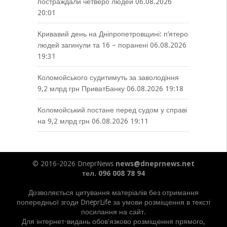
постраждали четверо людей
06.08.2026
20:01
Кривавий день на Дніпропетровщині: п’ятеро
людей загинули та 16 – поранені
06.08.2026
19:31
Коломойського судитимуть за заволодіння
9,2 млрд грн ПриватБанку
06.08.2026 19:18
Коломойський постане перед судом у справі
на 9,2 млрд грн
06.08.2026 19:11
© 2016-2026 DneprNews
news@dneprnews.net
тел. 096 008 78 94
Дозволяється цитування матеріалів без отримання
попередньої згоди DneprLife за умови розміщення в тексті
посилання на сайт.
Для інтернет-видань обов'язково розміщення прямого,